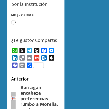
por la institución.
Me gusta esto:
Cargando...
¿Te gustó? Comparte:
WhatsApp
X
Telegram
Threads
Facebook
Messenger
LinkedIn
Copy
Email
Gmail
Outlook.com
Snapchat
Link
Teams
Print
Compartir
Navegación
Anterior
de
Barragán
Entrada
encabeza
anterior:
entradas
preferencias
rumbo a Morelia,