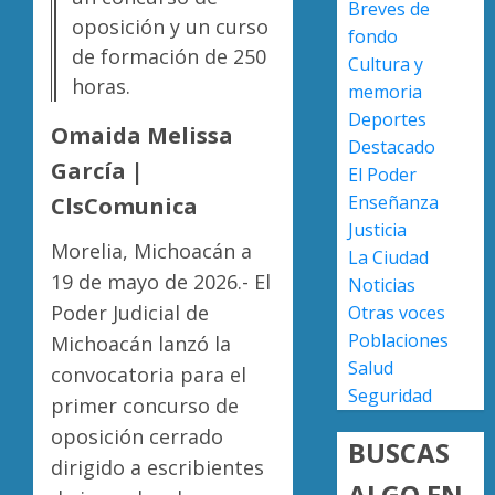
Breves de
en
en
oposición y un curso
fondo
lograrl
Michoa
APEAM
de formación de 250
Cultura y
con
confía
AGOSTO
horas.
más
en
memoria
6, 2026
de
reactiv
Deportes
0
Omaida Melissa
19
export
4
Destacado
mil
de
García |
El Poder
hectár
aguaca
Enseñanza
ClsComunica
a
Desapa
AGOSTO
Justicia
EU
y
6, 2026
Morelia, Michoacán a
La Ciudad
tras
termin
0
19 de mayo de 2026.- El
Noticias
diálogo
en
binacio
Poder Judicial de
las
Otras voces
5
filas
Poblaciones
Michoacán lanzó la
AGOSTO
del
Salud
6, 2026
convocatoria para el
crimen
Seguridad
0
primer concurso de
organiz
oposición cerrado
BUSCAS
AGOSTO
dirigido a escribientes
6, 2026
ALGO EN