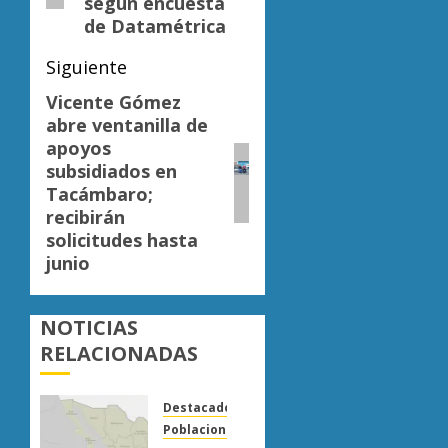
según encuesta
de Datamétrica
Siguiente
Vicente Gómez
Siguiente
abre ventanilla de
entrada:
apoyos
subsidiados en
Tacámbaro;
recibirán
solicitudes hasta
junio
NOTICIAS
RELACIONADAS
Destacado
Poblaciones