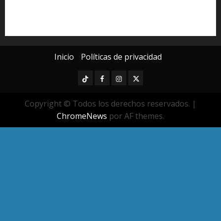
seguridad pública
UMSNH
Universidad Michoacana
Yarabí Ávila
Inicio
Políticas de privacidad
TikTok
Facebook
Instagram
Twitter
Copyright © Todos los derechos reservados.
|
ChromeNews
por AF themes.