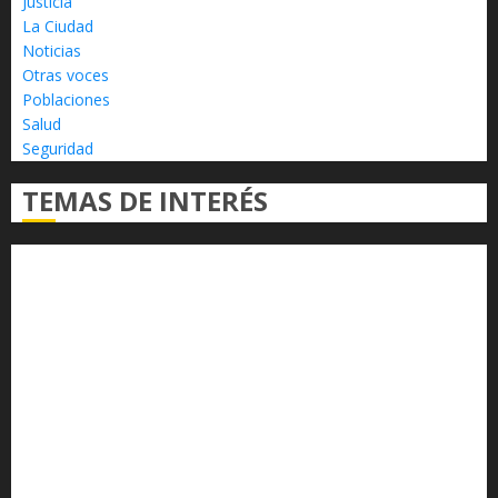
Justicia
La Ciudad
Noticias
Otras voces
Poblaciones
Salud
Seguridad
TEMAS DE INTERÉS
Alfredo Ramírez Bedolla
Claudia Sheinbaum
Congreso del Estado
Congreso de Michoacán
Derechos Humanos
Educación Superior
Michoacán
Morelia
Poder Judicial de Michoacán
Seguridad