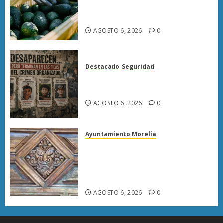
exportación de aguacate a EU
tras diálogo binacional
AGOSTO 6, 2026
0
Destacado
Seguridad
Desaparecen… y terminan en
las filas del crimen organizado.
AGOSTO 6, 2026
0
Ayuntamiento Morelia
Rehabilitación del Centro
Histórico de Morelia alcanza
40% de avance en edificios
emblemáticos
AGOSTO 6, 2026
0