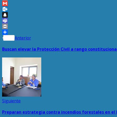
Link
Email
Gmail
Outlook.com
Snapchat
Teams
Print
Navegación
Entrada
Compartir
Anterior
anterior:
de
Buscan elevar la Protección Civil a rango constitucion
entradas
Siguiente
Siguiente
entrada:
Preparan estrategia contra incendios forestales en el