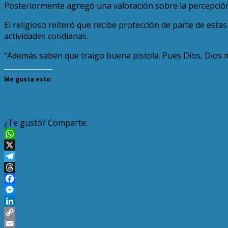
Posteriormente agregó una valoración sobre la percepción q
El religioso reiteró que recibe protección de parte de esta
actividades cotidianas.
“Además saben que traigo buena pistola. Pues Dios, Dios 
Me gusta esto:
¿Te gustó? Comparte:
WhatsApp
X
Telegram
Threads
Facebook
Messenger
LinkedIn
Copy