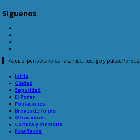
Síguenos
TikTok
Facebook
Instagram
Twitter
Aquí, el periodismo es raíz, nido, testigo y pulso. Porq
Menú
Inicio
principal
Ciudad
Seguridad
El Poder
Poblaciones
Breves de fondo
Otras voces
Cultura y memoria
Enseñanza