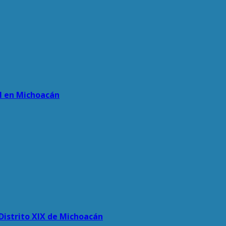
al en Michoacán
 Distrito XIX de Michoacán