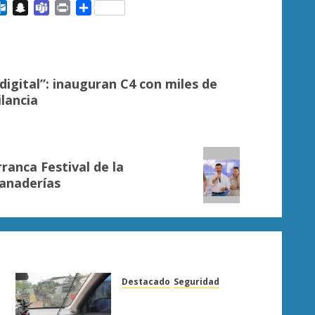
ail
Outlook.com
Snapchat
Teams
Print
Compartir
digital”: inauguran C4 con miles de
ilancia
rranca Festival de la
anaderías
Destacado
Seguridad
Presuntos sicarios exhiben