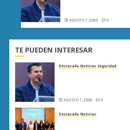
Manzo rechaza versión de
Anabel Hernández sobre
asesinato de Carlos Manzo
AGOSTO 7, 2026
0
TE PUEDEN INTERESAR
Destacado
Noticias
Seguridad
“Basta de carroña”: Juan
Manzo rechaza versión de
Anabel Hernández sobre
asesinato de Carlos Manzo
AGOSTO 7, 2026
0
Destacado
Noticias
Poder Judicial de Michoacán
llama a juzgar con perspectiv