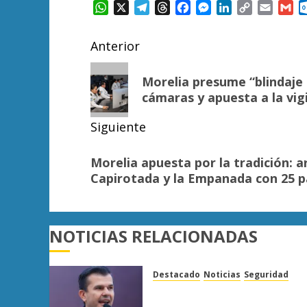
WhatsApp
X
Telegram
Threads
Facebook
Messenger
LinkedIn
Copy
Email
Gm
Link
Navegación
Anterior
de
Entrada
Morelia presume “blindaje 
anterior:
entradas
cámaras y apuesta a la vig
Siguiente
Siguiente
Morelia apuesta por la tradición: a
entrada:
Capirotada y la Empanada con 25 p
NOTICIAS RELACIONADAS
Destacado
Noticias
Seguridad
“Basta de carroña”: Juan