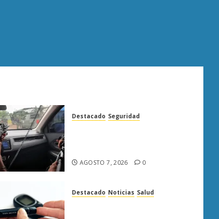
Destacado
Seguridad
Presuntos sicarios exhiben
armas y provocan a militares
en carretera de Sinaloa
AGOSTO 7, 2026
0
Destacado
Noticias
Salud
Diabetes provoca más
muertes en Michoacán que el