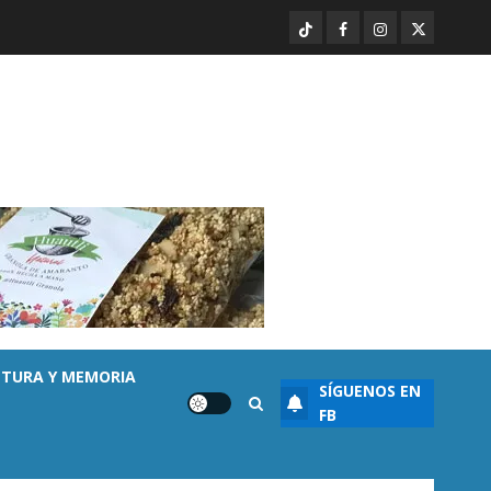
“Basta de carroña”: Juan Manzo
rechaza versión de Anabel
TikTok
Facebook
Instagram
Twitter
Hernández sobre asesinato de
Carlos Manzo
1
AGOSTO 7, 2026
0
Ayuntamiento Morelia
Escoba de Platino reconoce
trabajo del personal de limpia
de Morelia: Alfonso Martínez
AGOSTO 7, 2026
0
2
Destacado
Seguridad
Presuntos sicarios exhiben
LTURA Y MEMORIA
armas y provocan a militares
SÍGUENOS EN
en carretera de Sinaloa
FB
AGOSTO 7, 2026
0
3