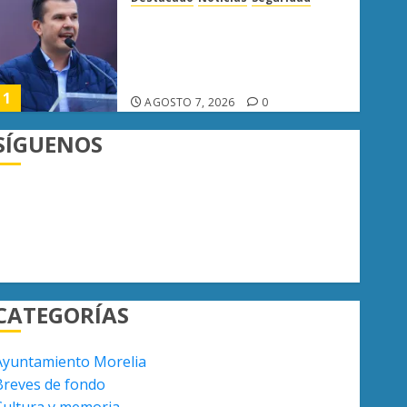
Ayuntamiento Morelia
Escoba de Platino reconoce
trabajo del personal de limpia
de Morelia: Alfonso Martínez
AGOSTO 7, 2026
0
2
SÍGUENOS
Destacado
Seguridad
Presuntos sicarios exhiben
armas y provocan a militares
en carretera de Sinaloa
TikTok
Facebook
Instagram
Twitter
AGOSTO 7, 2026
0
3
Destacado
Noticias
CATEGORÍAS
Poder Judicial de Michoacán
llama a juzgar con perspectiva
Ayuntamiento Morelia
de bienestar animal
Breves de fondo
AGOSTO 7, 2026
0
4