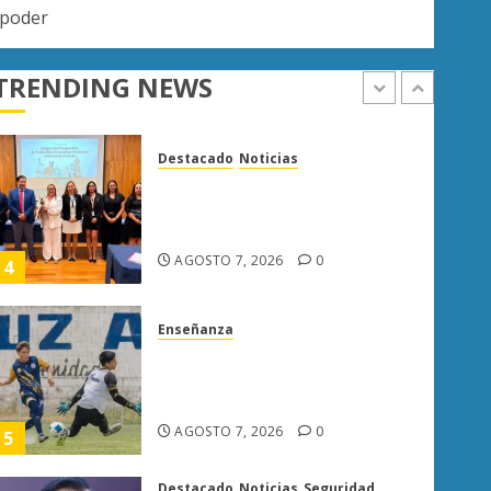
Destacado
Noticias
 poder
Poder Judicial de Michoacán
llama a juzgar con perspectiva
TRENDING NEWS
de bienestar animal
AGOSTO 7, 2026
0
4
Enseñanza
Atlético Morelia-UMSNH
debuta con triunfo en la Copa
Metropolitana
AGOSTO 7, 2026
0
5
Destacado
Noticias
Seguridad
“Basta de carroña”: Juan Manzo
rechaza versión de Anabel
Hernández sobre asesinato de
Carlos Manzo
1
AGOSTO 7, 2026
0