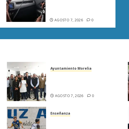
armas y provocan a
militares en carretera de
Sinaloa
AGOSTO 7, 2026
0
Ayuntamiento Morelia
Escoba de Platino reconoce
trabajo del personal de limpia
de Morelia: Alfonso Martínez
AGOSTO 7, 2026
0
Enseñanza
Atlético Morelia-UMSNH
a
debuta con triunfo en la Copa