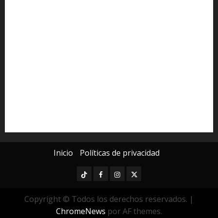
Congreso del Estado
Congreso de Michoacán
Derechos Humanos
Educación Superior
Michoacán
Morelia
Poder Judicial de Michoacán
Seguridad
seguridad pública
UMSNH
Universidad Michoacana
Yarabí Ávila
Inicio
Políticas de privacidad
TikTok
Facebook
Instagram
Twitter
Copyright © Todos los derechos reservados.
|
ChromeNews
por AF themes.