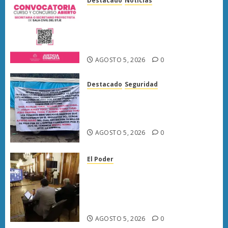
Destacado
Noticias
Poder Judicial de Michoacán
abre registro para concurso de
proyectistas de Sala Civil este 6
de agosto
AGOSTO 5, 2026
0
Destacado
Seguridad
Narcomanta exhibe
acusaciones contra seis
personas en Caltzontzin
AGOSTO 5, 2026
0
El Poder
Congreso de Michoacán
reforma Ley Orgánica
Municipal para fortalecer
gobiernos locales
AGOSTO 5, 2026
0