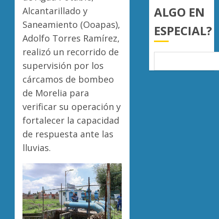
ALGO EN
Alcantarillado y
AGOSTO
5, 2026
Saneamiento (Ooapas),
ESPECIAL?
0
Adolfo Torres Ramírez,
realizó un recorrido de
supervisión por los
cárcamos de bombeo
de Morelia para
verificar su operación y
fortalecer la capacidad
de respuesta ante las
lluvias.