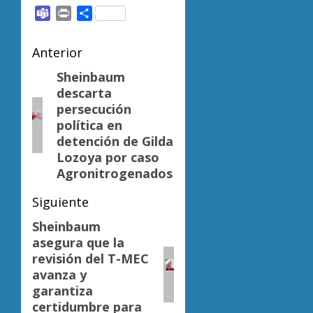
Link
Teams
Print
Compartir
Navegación
Anterior
de
Sheinbaum
Entrada
descarta
anterior:
entradas
persecución
política en
detención de Gilda
Lozoya por caso
Agronitrogenados
Siguiente
Sheinbaum
Siguiente
asegura que la
entrada:
revisión del T-MEC
avanza y
garantiza
certidumbre para