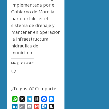
implementada por el
Gobierno de Morelia
para fortalecer el
sistema de drenaje y
mantener en operación
la infraestructura
hidráulica del
municipio.
Me gusta esto:
Cargando...
¿Te gustó? Comparte:
WhatsApp
X
Telegram
Threads
Facebook
Messenger
LinkedIn
Copy
Email
Gmail
Outlook.com
Snapchat