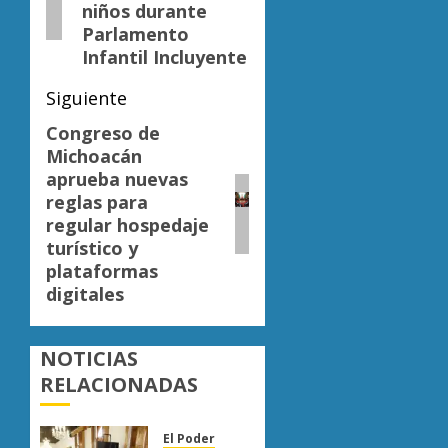
niños durante
Parlamento
Infantil Incluyente
Siguiente
Congreso de
Siguiente
Michoacán
entrada:
aprueba nuevas
reglas para
regular hospedaje
turístico y
plataformas
digitales
NOTICIAS
RELACIONADAS
El Poder