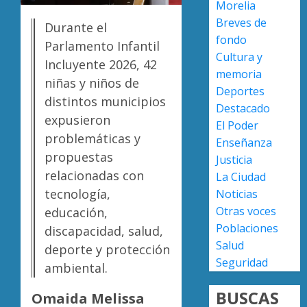
Morelia
ciudad
extorsi
Breves de
Durante el
y
AGOSTO
fondo
difund
Hospita
Parlamento Infantil
5, 2026
Cultura y
44
del
Incluyente 2026, 42
0
número
IMSS
memoria
niñas y niños de
telefón
en
Deportes
distintos municipios
denunc
Villas
2
Destacado
del
expusieron
El Poder
AGOSTO
Pedreg
problemáticas y
6, 2026
Enseñanza
avanza
Sala
propuestas
Justicia
0
Bedolla
Civil
relacionadas con
La Ciudad
supervi
de
tecnología,
Noticias
una
Zamor
obra
ordena
Otras voces
educación,
3
que
revisar
Poblaciones
discapacidad, salud,
promet
deman
Salud
deporte y protección
transf
para
Muere
Seguridad
ambiental.
la
proteg
Carlos
atenci
derech
Garfias
BUSCAS
Omaida Melissa
médica
de
Merlos,