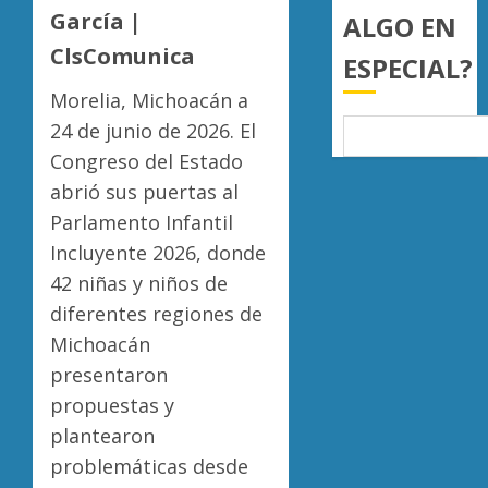
en
un
arzobi
García |
ALGO EN
4
Michoa
niño
emérit
ClsComunica
ESPECIAL?
bajo
de
AGOSTO
cuidad
Moreli
Lucila
6, 2026
Morelia, Michoacán a
de
Martín
0
24 de junio de 2026. El
AGOSTO
su
recorre
6, 2026
tía
Congreso del Estado
colonia
0
de
abrió sus puertas al
5
AGOSTO
Moreli
6, 2026
Parlamento Infantil
y
0
Incluyente 2026, donde
compr
42 niñas y niños de
gestió
para
diferentes regiones de
atende
Michoacán
deman
presentaron
ciudad
propuestas y
AGOSTO
plantearon
5, 2026
problemáticas desde
0