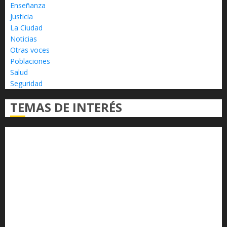
Enseñanza
Justicia
La Ciudad
Noticias
Otras voces
Poblaciones
Salud
Seguridad
TEMAS DE INTERÉS
Alfredo Ramírez Bedolla
Claudia Sheinbaum
Congreso del Estado
Congreso de Michoacán
Derechos Humanos
Educación Superior
Michoacán
Morelia
Poder Judicial de Michoacán
Seguridad