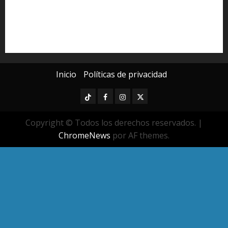
seguridad pública
UMSNH
Universidad Michoacana
Yarabí Ávila
Inicio
Políticas de privacidad
TikTok
Facebook
Instagram
Twitter
Copyright © Todos los derechos reservados.
|
ChromeNews
por AF themes.