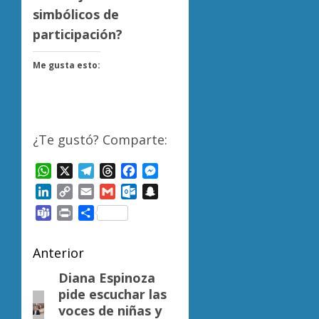
simbólicos de
participación?
Me gusta esto:
¿Te gustó? Comparte:
WhatsApp
X
Telegram
Threads
Facebook
Messenger
LinkedIn
Copy
Email
Gmail
Outlook.com
Snapchat
Link
Teams
Print
Compartir
Navegación
Anterior
de
Diana Espinoza
Entrada
pide escuchar las
anterior:
entradas
voces de niñas y