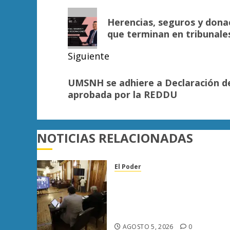
de
Entrada
Herencias, seguros y dona
anterior:
entradas
que terminan en tribunale
Siguiente
Siguiente
UMSNH se adhiere a Declaración de
entrada:
aprobada por la REDDU
NOTICIAS RELACIONADAS
El Poder
Congreso de Michoacán
reforma Ley Orgánica
Municipal para fortalecer
gobiernos locales
AGOSTO 5, 2026
0