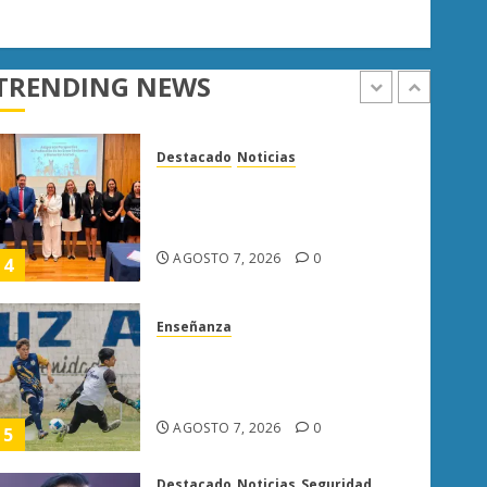
Poder Judicial de Michoacán
llama a juzgar con perspectiva
de bienestar animal
TRENDING NEWS
AGOSTO 7, 2026
0
4
Enseñanza
Atlético Morelia-UMSNH
debuta con triunfo en la Copa
Metropolitana
AGOSTO 7, 2026
0
5
Destacado
Noticias
Seguridad
“Basta de carroña”: Juan Manzo
rechaza versión de Anabel
Hernández sobre asesinato de
Carlos Manzo
1
AGOSTO 7, 2026
0