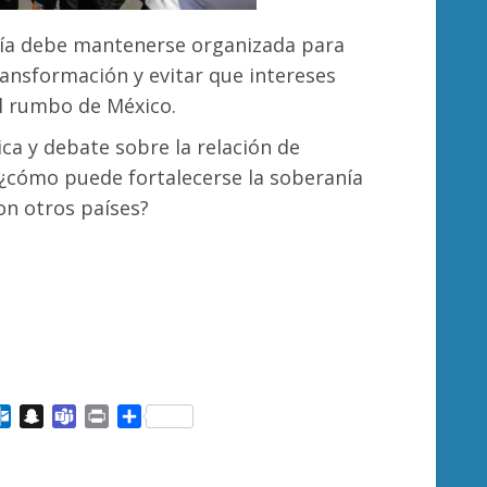
nía debe mantenerse organizada para
ransformación y evitar que intereses
l rumbo de México.
ica y debate sobre la relación de
 ¿cómo puede fortalecerse la soberanía
con otros países?
ail
Outlook.com
Snapchat
Teams
Print
Compartir