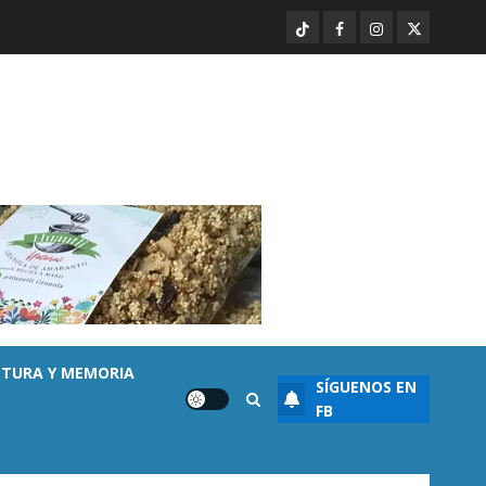
rechaza versión de Anabel
TikTok
Facebook
Instagram
Twitter
Hernández sobre asesinato de
Carlos Manzo
1
AGOSTO 7, 2026
0
Ayuntamiento Morelia
Escoba de Platino reconoce
trabajo del personal de limpia
de Morelia: Alfonso Martínez
AGOSTO 7, 2026
0
2
Destacado
Seguridad
Presuntos sicarios exhiben
armas y provocan a militares
LTURA Y MEMORIA
SÍGUENOS EN
en carretera de Sinaloa
FB
AGOSTO 7, 2026
0
3
Destacado
Noticias