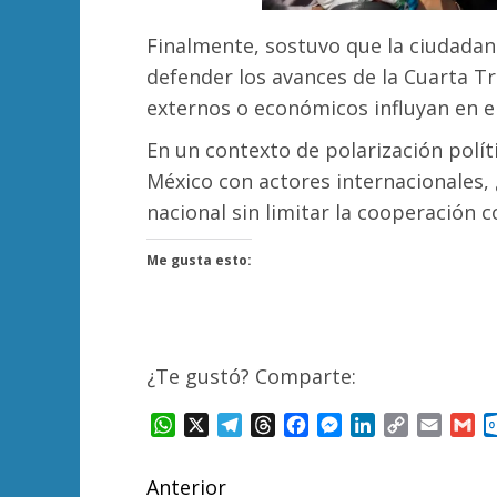
Finalmente, sostuvo que la ciudada
defender los avances de la Cuarta T
externos o económicos influyan en e
En un contexto de polarización polít
México con actores internacionales,
nacional sin limitar la cooperación 
Me gusta esto:
¿Te gustó? Comparte:
WhatsApp
X
Telegram
Threads
Facebook
Messenger
LinkedIn
Copy
Email
Gm
Link
Navegación
Anterior