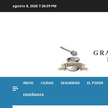
Saltar
agosto 8, 2026
7:26:40 PM
al
contenido
INICIO
CIUDAD
SEGURIDAD
EL PODER
ENSEÑANZA