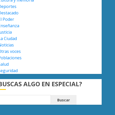
Cultura y memoria
Deportes
Enseñanza
Destacado
Atlético Morelia-UMSNH
El Poder
debuta con triunfo en la Copa
Enseñanza
Metropolitana
usticia
AGOSTO 7, 2026
0
5
La Ciudad
Noticias
Otras voces
Poblaciones
Salud
Seguridad
BUSCAS ALGO EN ESPECIAL?
Buscar