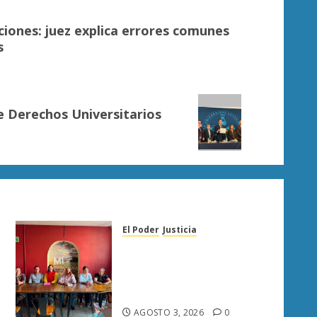
ciones: juez explica errores comunes
s
 Derechos Universitarios
El Poder
Justicia
Diana Espinoza llama a
fortalecer la unidad del PT
y respalda a Raúl Morón en
Sahuayo
AGOSTO 3, 2026
0