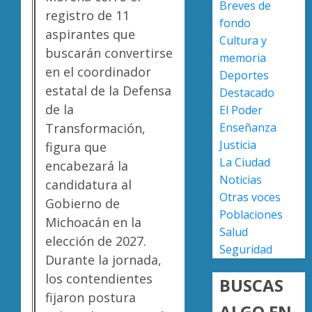
AGOSTO
Breves de
del
registro de 11
6, 2026
fondo
crimen
Rehabil
aspirantes que
0
Cultura y
organiz
del
buscarán convertirse
Centro
memoria
AGOSTO
en el coordinador
Históri
Deportes
6, 2026
de
estatal de la Defensa
3
Destacado
0
Moreli
de la
El Poder
alcanz
Enseñanza
Transformación,
40%
Habita
Justicia
figura que
de
de
La Ciudad
avance
encabezará la
Caltzon
Noticias
en
exigen
candidatura al
edificio
investi
Otras voces
4
Gobierno de
emblem
amena
Poblaciones
Michoacán en la
tras
Salud
AGOSTO
elección de 2027.
aparici
Refore
6, 2026
Seguridad
de
Tiripet
Durante la jornada,
0
una
con
los contendientes
BUSCAS
segund
800
fijaron postura
narcom
árboles
ALGO EN
5