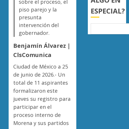
sobre el proceso, el
Gobier
AGOSTO
ESPECIAL?
piso parejo y la
de
6, 2026
Moreli
presunta
0
mantie
intervención del
campa
gobernador.
ambien
Benjamín Álvarez |
AGOSTO
6, 2026
ClsComunica
0
Ciudad de México a 25
de junio de 2026.- Un
total de 11 aspirantes
formalizaron este
jueves su registro para
participar en el
proceso interno de
Morena y sus partidos