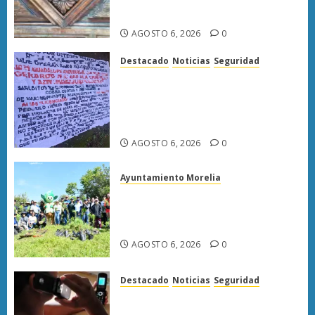
40% de avance en edificios
emblemáticos
AGOSTO 6, 2026
0
Destacado
Noticias
Seguridad
Habitantes de Caltzontzin
exigen investigar amenazas
tras aparición de una segunda
narcomanta
AGOSTO 6, 2026
0
Ayuntamiento Morelia
Reforestan Tiripetío con 800
árboles; Gobierno de Morelia
mantiene campaña ambiental
AGOSTO 6, 2026
0
Destacado
Noticias
Seguridad
Observatorio de Apatzingán
alerta por extorsiones y