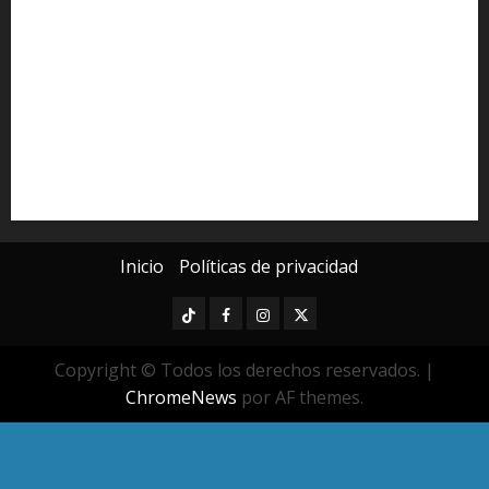
Derechos Humanos
Educación Superior
Michoacán
Morelia
Poder Judicial de Michoacán
Seguridad
seguridad pública
UMSNH
Universidad Michoacana
Yarabí Ávila
Inicio
Políticas de privacidad
TikTok
Facebook
Instagram
Twitter
Copyright © Todos los derechos reservados.
|
ChromeNews
por AF themes.