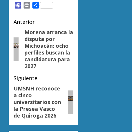
Link
Teams
Print
Compartir
Navegación
Anterior
de
Morena arranca la
Entrada
disputa por
anterior:
entradas
Michoacán: ocho
perfiles buscan la
candidatura para
2027
Siguiente
UMSNH reconoce
Siguiente
a cinco
entrada:
universitarios con
la Presea Vasco
de Quiroga 2026