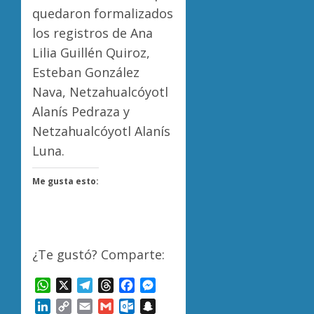
quedaron formalizados
los registros de Ana
Lilia Guillén Quiroz,
Esteban González
Nava, Netzahualcóyotl
Alanís Pedraza y
Netzahualcóyotl Alanís
Luna.
Me gusta esto:
¿Te gustó? Comparte:
WhatsApp
X
Telegram
Threads
Facebook
Messenger
LinkedIn
Copy
Email
Gmail
Outlook.com
Snapchat