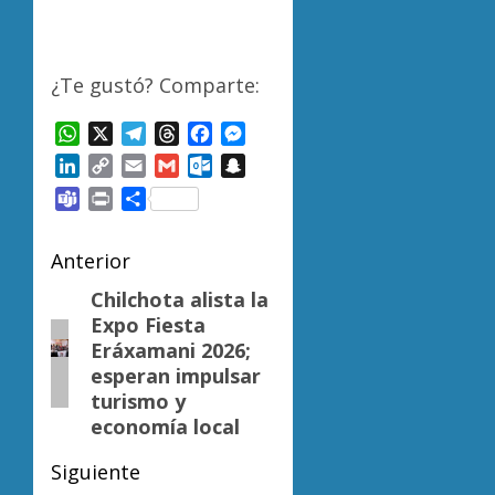
¿Te gustó? Comparte:
WhatsApp
X
Telegram
Threads
Facebook
Messenger
LinkedIn
Copy
Email
Gmail
Outlook.com
Snapchat
Link
Teams
Print
Compartir
Navegación
Anterior
de
Chilchota alista la
Entrada
Expo Fiesta
anterior:
entradas
Eráxamani 2026;
esperan impulsar
turismo y
economía local
Siguiente