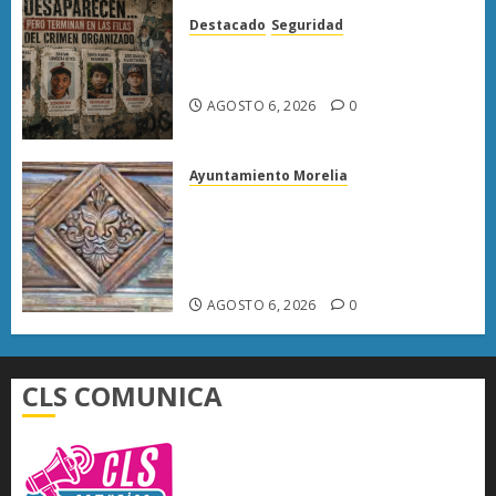
Destacado
Seguridad
Desaparecen… y terminan en
las filas del crimen organizado.
AGOSTO 6, 2026
0
Ayuntamiento Morelia
Rehabilitación del Centro
Histórico de Morelia alcanza
40% de avance en edificios
emblemáticos
AGOSTO 6, 2026
0
CLS COMUNICA