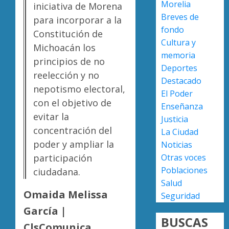
Morelia
0
iniciativa de Morena
de
Breves de
para incorporar a la
nuevo
fondo
ingreso
Moreli
Constitución de
Cultura y
en
obtien
Michoacán los
prepara
certifi
memoria
principios de no
de
ISO
Deportes
reelección y no
Uruapa
27001
2
Destacado
y
nepotismo electoral,
El Poder
AGOSTO
asegur
con el objetivo de
6, 2026
Enseñanza
ser
Uruapa
evitar la
Justicia
0
el
lidera
concentración del
La Ciudad
primer
superfi
poder y ampliar la
Noticias
munici
sembra
del
de
Otras voces
participación
3
país
aguaca
Poblaciones
ciudadana.
en
en
Salud
lograrl
Michoa
APEAM
Omaida Melissa
Seguridad
con
confía
AGOSTO
García |
más
en
6, 2026
BUSCAS
de
reactiv
ClsComunica