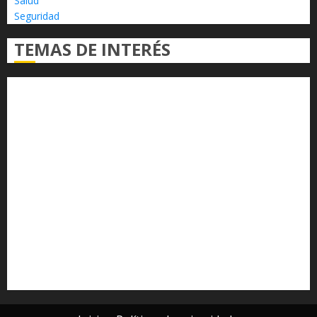
Salud
Seguridad
TEMAS DE INTERÉS
Alfredo Ramírez Bedolla
Claudia Sheinbaum
Congreso del Estado
Congreso de Michoacán
Derechos Humanos
Educación Superior
Michoacán
Morelia
Poder Judicial de Michoacán
Seguridad
seguridad pública
UMSNH
Universidad Michoacana
Yarabí Ávila