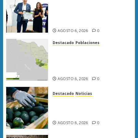
Morelia obtiene certificación
ISO 27001 y asegura ser el
primer municipio del país en
lograrla
AGOSTO 6, 2026
0
Destacado
Poblaciones
Uruapan lidera superficie
sembrada de aguacate en
Michoacán con más de 19 mil
hectáreas
AGOSTO 6, 2026
0
Destacado
Noticias
APEAM confía en reactivar
exportación de aguacate a EU
tras diálogo binacional
AGOSTO 6, 2026
0