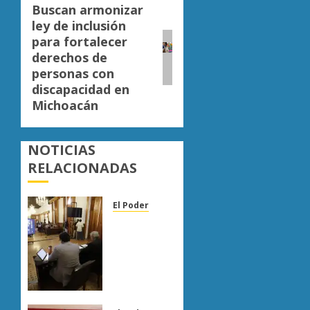
Buscan armonizar
Siguiente
ley de inclusión
entrada:
para fortalecer
derechos de
personas con
discapacidad en
Michoacán
NOTICIAS
RELACIONADAS
El Poder
Congreso
de
Michoacán
reforma
Ley
Orgánica