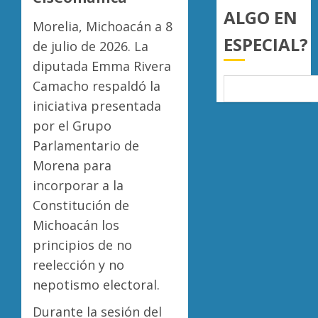
0
19
export
ALGO EN
4
mil
Morelia, Michoacán a 8
de
ESPECIAL?
hectár
aguaca
de julio de 2026. La
a
Desapa
diputada Emma Rivera
AGOSTO
EU
y
6, 2026
Camacho respaldó la
tras
termin
0
diálogo
iniciativa presentada
en
binacio
las
5
por el Grupo
filas
Parlamentario de
AGOSTO
del
6, 2026
Morena para
crimen
0
organiz
incorporar a la
Constitución de
AGOSTO
6, 2026
Michoacán los
0
principios de no
reelección y no
nepotismo electoral.
Durante la sesión del