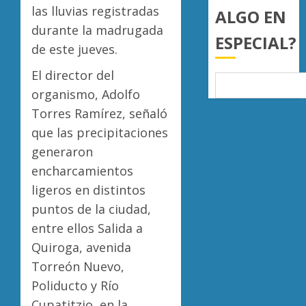
Sinaloa
llama
las lluvias registradas
ALGO EN
4
a
durante la madrugada
AGOSTO
ESPECIAL?
juzgar
7, 2026
de este jueves.
con
Atlétic
0
perspec
Morelia
El director del
de
UMSNH
organismo, Adolfo
bienest
debuta
Torres Ramírez, señaló
animal
con
5
triunfo
que las precipitaciones
AGOSTO
en
generaron
7, 2026
la
encharcamientos
0
Copa
ligeros en distintos
Metrop
puntos de la ciudad,
AGOSTO
entre ellos Salida a
7, 2026
Quiroga, avenida
0
Torreón Nuevo,
Poliducto y Río
Cupatitzio, en la