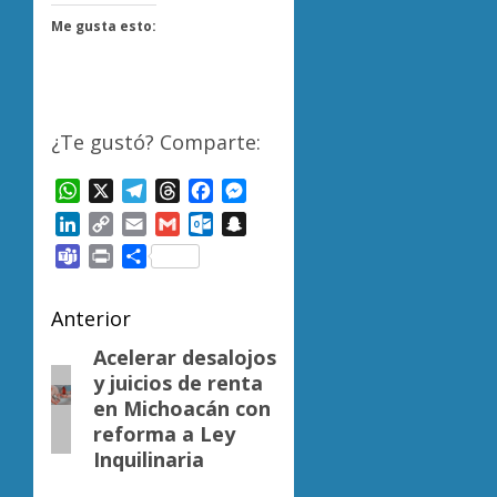
Me gusta esto:
¿Te gustó? Comparte:
WhatsApp
X
Telegram
Threads
Facebook
Messenger
LinkedIn
Copy
Email
Gmail
Outlook.com
Snapchat
Link
Teams
Print
Compartir
Navegación
Anterior
de
Acelerar desalojos
Entrada
y juicios de renta
anterior:
entradas
en Michoacán con
reforma a Ley
Inquilinaria