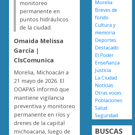
7, 2026
Morelia
monitoreo
rechaz
Breves de
0
permanente en
versión
fondo
de
Escoba
puntos hidráulicos
Cultura y
Anabel
de
de la ciudad.
Hernán
Platino
memoria
sobre
recono
Deportes
Omaida Melissa
asesin
trabajo
2
Destacado
García |
de
del
El Poder
Carlos
person
ClsComunica
Enseñanza
Manzo
de
Presun
Justicia
limpia
Morelia, Michoacán a
sicarios
AGOSTO
La Ciudad
de
exhibe
21 mayo de 2026. El
7, 2026
Noticias
Morelia
armas
OOAPAS informó que
0
Alfons
y
Otras voces
3
mantiene vigilancia
Martín
provoc
Poblaciones
a
preventiva y monitoreo
Salud
AGOSTO
militar
Poder
permanente en ríos y
7, 2026
Seguridad
en
Judicial
drenes de la capital
0
carrete
de
BUSCAS
michoacana, luego de
de
Michoa