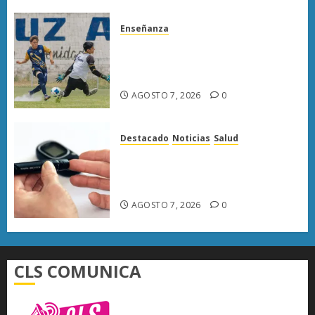
Enseñanza
Atlético Morelia-UMSNH
debuta con triunfo en la Copa
Metropolitana
AGOSTO 7, 2026
0
Destacado
Noticias
Salud
Diabetes provoca más muertes
en Michoacán que el promedio
del país
AGOSTO 7, 2026
0
CLS COMUNICA