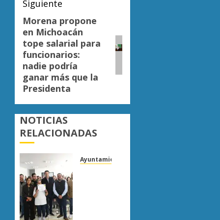
Siguiente
Morena propone
Siguiente
en Michoacán
entrada:
tope salarial para
funcionarios:
nadie podría
ganar más que la
Presidenta
NOTICIAS
RELACIONADAS
Ayuntamiento Morelia
Escoba
de
Platino
reconoce
trabajo