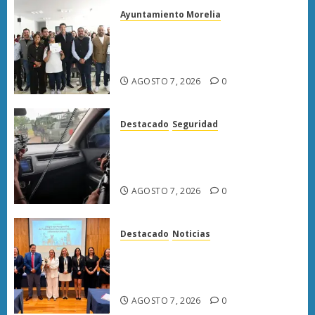
Ayuntamiento Morelia
Escoba de Platino reconoce
trabajo del personal de limpia
de Morelia: Alfonso Martínez
AGOSTO 7, 2026
0
Destacado
Seguridad
Presuntos sicarios exhiben
armas y provocan a militares
en carretera de Sinaloa
AGOSTO 7, 2026
0
Destacado
Noticias
Poder Judicial de Michoacán
llama a juzgar con perspectiva
de bienestar animal
AGOSTO 7, 2026
0