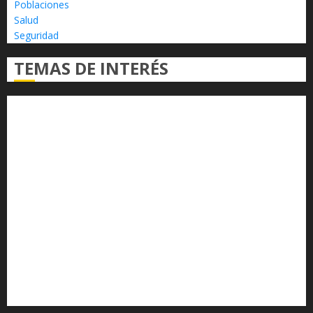
Poblaciones
Salud
Seguridad
TEMAS DE INTERÉS
Alfredo Ramírez Bedolla
Claudia Sheinbaum
Congreso del Estado
Congreso de Michoacán
Derechos Humanos
Educación Superior
Michoacán
Morelia
Poder Judicial de Michoacán
Seguridad
seguridad pública
UMSNH
Universidad Michoacana
Yarabí Ávila