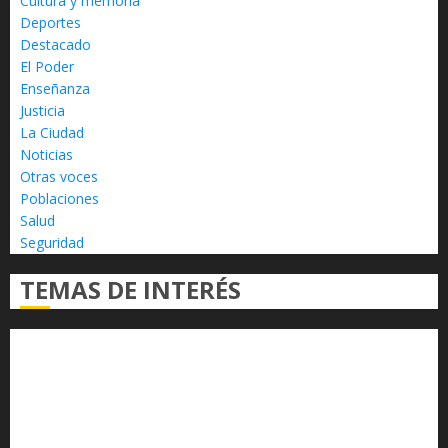
Cultura y memoria
Deportes
Destacado
El Poder
Enseñanza
Justicia
La Ciudad
Noticias
Otras voces
Poblaciones
Salud
Seguridad
TEMAS DE INTERÉS
Alfredo Ramírez Bedolla
Claudia Sheinbaum
Congreso del Estado
Congreso de Michoacán
Derechos Humanos
Educación Superior