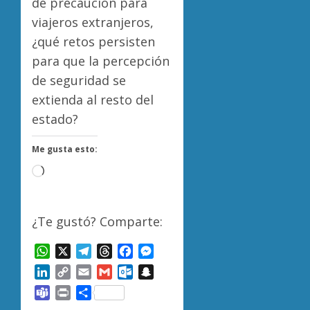
de precaución para
viajeros extranjeros,
¿qué retos persisten
para que la percepción
de seguridad se
extienda al resto del
estado?
Me gusta esto:
Cargando...
¿Te gustó? Comparte:
WhatsApp
X
Telegram
Threads
Facebook
Messenger
LinkedIn
Copy
Email
Gmail
Outlook.com
Snapchat
Link
Teams
Print
Compartir