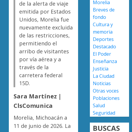
Morelia
de la alerta de viaje
país
aguaca
Breves de
en
emitida por Estados
en
fondo
lograrl
Michoa
APEAM
Unidos, Morelia fue
Cultura y
con
confía
nuevamente excluida
AGOSTO
más
en
memoria
6, 2026
de las restricciones,
de
reactiv
Deportes
0
permitiendo el
19
export
4
Destacado
mil
arribo de visitantes
de
El Poder
hectár
aguaca
por vía aérea y a
Enseñanza
a
Desapa
través de la
AGOSTO
Justicia
EU
y
6, 2026
carretera federal
La Ciudad
tras
termin
0
15D.
Noticias
diálogo
en
binacio
las
Otras voces
5
Sara Martínez |
filas
Poblaciones
AGOSTO
del
ClsComunica
Salud
6, 2026
crimen
Seguridad
0
organiz
Morelia, Michoacán a
11 de junio de 2026. La
BUSCAS
AGOSTO
6, 2026