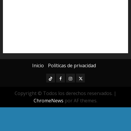
Michoacán
Morelia
Poder Judicial de Michoacán
Seguridad
seguridad pública
UMSNH
Universidad Michoacana
Yarabí Ávila
Inicio
Políticas de privacidad
TikTok
Facebook
Instagram
Twitter
Copyright © Todos los derechos reservados.
|
ChromeNews
por AF themes.