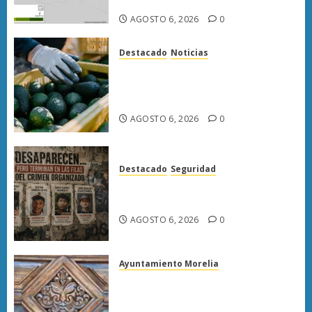
hectáreas
AGOSTO 6, 2026
0
Destacado
Noticias
APEAM confía en reactivar
exportación de aguacate a EU
tras diálogo binacional
AGOSTO 6, 2026
0
Destacado
Seguridad
Desaparecen… y terminan en
las filas del crimen organizado.
AGOSTO 6, 2026
0
Ayuntamiento Morelia
Rehabilitación del Centro
Histórico de Morelia alcanza
40% de avance en edificios