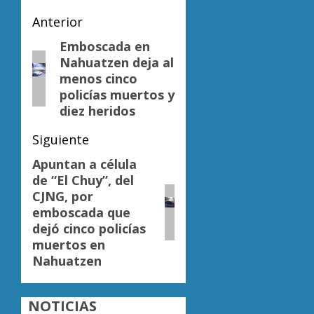
Navegación
Anterior
de
Emboscada en
Entrada
Nahuatzen deja al
anterior:
entradas
menos cinco
policías muertos y
diez heridos
Siguiente
Apuntan a célula
Siguiente
de “El Chuy”, del
entrada:
CJNG, por
emboscada que
dejó cinco policías
muertos en
Nahuatzen
NOTICIAS