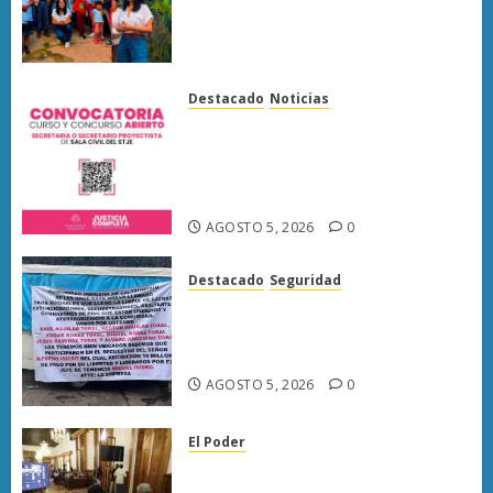
colonias de Morelia y
compromete gestión para
atender demandas ciudadanas
AGOSTO 5, 2026
0
Destacado
Noticias
Poder Judicial de Michoacán
abre registro para concurso de
proyectistas de Sala Civil este 6
de agosto
AGOSTO 5, 2026
0
Destacado
Seguridad
Narcomanta exhibe
acusaciones contra seis
personas en Caltzontzin
AGOSTO 5, 2026
0
El Poder
Congreso de Michoacán