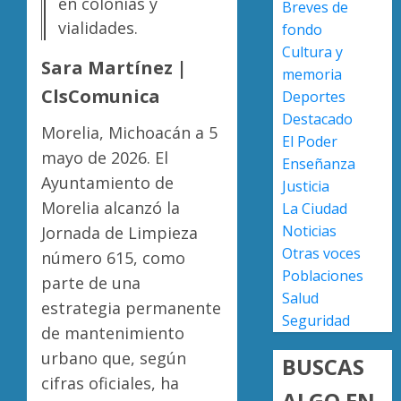
en colonias y
Breves de
este
en
vialidades.
fondo
6
Caltzon
Congre
de
Cultura y
de
Sara Martínez |
AGOSTO
agosto
Michoa
memoria
5, 2026
reform
ClsComunica
Deportes
AGOSTO
0
Ley
4
5, 2026
Destacado
Morelia, Michoacán a 5
Orgáni
El Poder
0
Municip
mayo de 2026. El
Enseñanza
para
Moreli
Ayuntamiento de
Justicia
fortale
fortale
Morelia alcanzó la
La Ciudad
gobier
su
Noticias
locales
Jornada de Limpieza
atracti
turístic
Otras voces
5
número 615, como
AGOSTO
julio
Poblaciones
5, 2026
parte de una
deja
Salud
0
estrategia permanente
mayor
Seguridad
afluenc
de mantenimiento
de
urbano que, según
BUSCAS
visitan
cifras oficiales, ha
ALGO EN