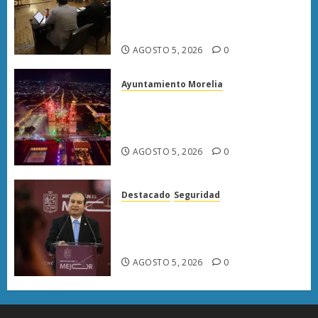
reforma Ley Orgánica
Municipal para fortalecer
gobiernos locales
AGOSTO 5, 2026
0
Ayuntamiento Morelia
Morelia fortalece su atractivo
turístico; julio deja mayor
afluencia de visitantes
AGOSTO 5, 2026
0
Destacado
Seguridad
«FGE prioriza desmantelar
redes criminales para evitar su
reorganización»
AGOSTO 5, 2026
0