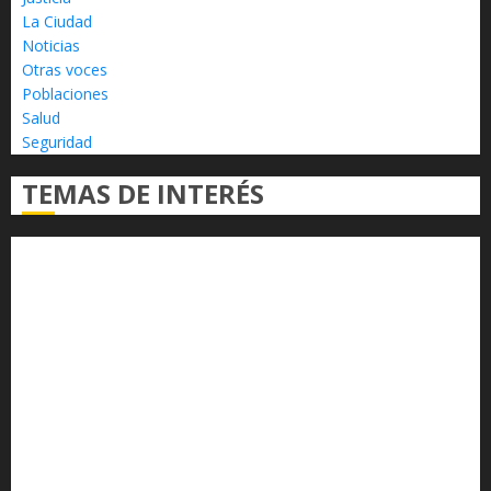
La Ciudad
Noticias
Otras voces
Poblaciones
Salud
Seguridad
TEMAS DE INTERÉS
Alfredo Ramírez Bedolla
Claudia Sheinbaum
Congreso del Estado
Congreso de Michoacán
Derechos Humanos
Educación Superior
Michoacán
Morelia
Poder Judicial de Michoacán
Seguridad