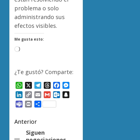
problema o solo
administrando sus
efectos visibles.
Me gusta esto:
Cargando...
¿Te gustó? Comparte:
WhatsApp
X
Telegram
Threads
Facebook
Messenger
LinkedIn
Copy
Email
Gmail
Outlook.com
Snapchat
Link
Teams
Print
Compartir
Navegación
Anterior
de
Siguen
Entrada
negociaciones