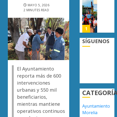
0
mayor
Lucila
MAYO 5, 2026
afluenc
Martín
2 MINUTES READ
de
recorre
visitan
colonia
de
1
AGOSTO
Moreli
5, 2026
y
SÍGUENOS
0
compr
Poder
gestió
Judicial
para
de
atende
Michoa
deman
abre
El Ayuntamiento
2
ciudad
registr
reporta más de 600
para
intervenciones
AGOSTO
concur
Narcom
5, 2026
urbanas y 550 mil
CATEGORÍ
de
exhibe
0
beneficiarios,
proyect
acusac
de
contra
mientras mantiene
Ayuntamiento
Sala
seis
3
operativos continuos
Morelia
Civil
person