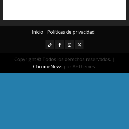
seguridad pública
UMSNH
Universidad Michoacana
Yarabí Ávila
Inicio
Políticas de privacidad
TikTok
Facebook
Instagram
Twitter
Copyright © Todos los derechos reservados.
|
ChromeNews
por AF themes.