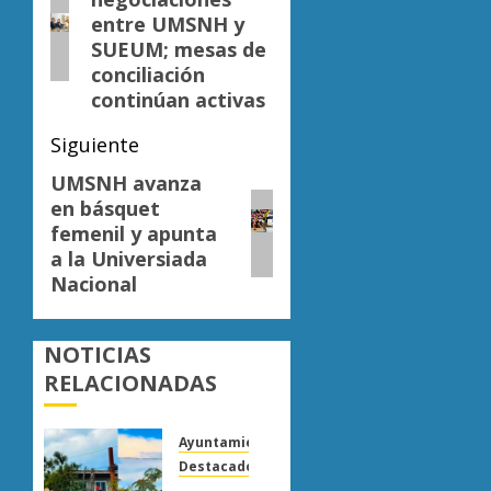
anterior:
entradas
entre UMSNH y
SUEUM; mesas de
conciliación
continúan activas
Siguiente
UMSNH avanza
Siguiente
en básquet
entrada:
femenil y apunta
a la Universiada
Nacional
NOTICIAS
RELACIONADAS
Ayuntamiento Morelia
Destacado
La Ciudad