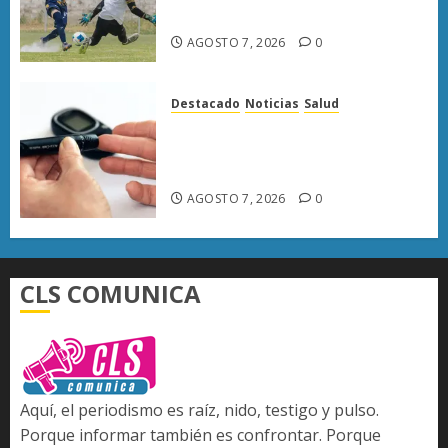
Metropolitana
AGOSTO 7, 2026
0
Destacado
Noticias
Salud
Diabetes provoca más muertes
en Michoacán que el promedio
del país
AGOSTO 7, 2026
0
CLS COMUNICA
Aquí, el periodismo es raíz, nido, testigo y pulso.
Porque informar también es confrontar. Porque