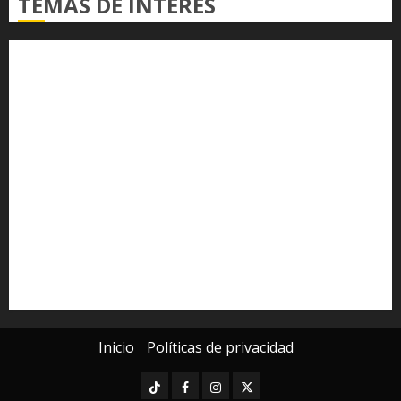
TEMAS DE INTERÉS
Alfredo Ramírez Bedolla
Claudia Sheinbaum
Congreso del Estado
Congreso de Michoacán
Derechos Humanos
Educación Superior
Michoacán
Morelia
Poder Judicial de Michoacán
Seguridad
seguridad pública
UMSNH
Universidad Michoacana
Yarabí Ávila
Inicio
Políticas de privacidad
TikTok
Facebook
Instagram
Twitter