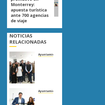
entrada:
Monterrey:
apuesta turística
ante 700 agencias
de viaje
NOTICIAS
RELACIONADAS
Ayuntamiento Morelia
Escoba
de
Platino
reconoce
trabajo
del
personal
Ayuntamiento Morelia
de
Morelia
limpia
obtiene