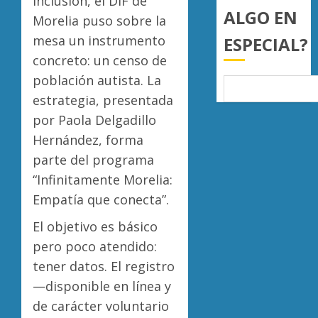
inclusión, el DIF de
Sinaloa
llama
ALGO EN
4
Morelia puso sobre la
a
AGOSTO
mesa un instrumento
ESPECIAL?
juzgar
7, 2026
con
Atlétic
concreto: un censo de
0
perspec
Morelia
población autista. La
de
UMSNH
estrategia, presentada
bienest
debuta
por Paola Delgadillo
animal
con
5
triunfo
Hernández, forma
AGOSTO
en
7, 2026
parte del programa
la
“Infinitamente Morelia:
0
Copa
Empatía que conecta”.
Metrop
El objetivo es básico
AGOSTO
7, 2026
pero poco atendido:
0
tener datos. El registro
—disponible en línea y
de carácter voluntario