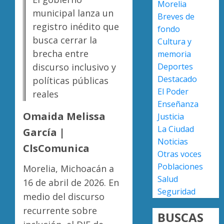
7, 2026
Morelia
rechaz
municipal lanza un
Breves de
0
versión
registro inédito que
fondo
de
Escoba
busca cerrar la
Cultura y
Anabel
de
Hernán
brecha entre
Platino
memoria
sobre
recono
discurso inclusivo y
Deportes
asesin
trabajo
2
Destacado
políticas públicas
de
del
El Poder
reales
Carlos
person
Enseñanza
Manzo
de
Presun
Omaida Melissa
Justicia
limpia
sicarios
AGOSTO
La Ciudad
de
García |
exhibe
7, 2026
Noticias
Morelia
armas
ClsComunica
0
Alfons
y
Otras voces
3
Martín
provoc
Poblaciones
Morelia, Michoacán a
a
Salud
16 de abril de 2026. En
AGOSTO
militar
Poder
7, 2026
Seguridad
medio del discurso
en
Judicial
0
carrete
de
recurrente sobre
BUSCAS
de
Michoa