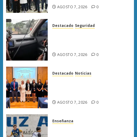
AGOSTO 7, 2026
0
Destacado
Seguridad
Presuntos sicarios exhiben
armas y provocan a militares
en carretera de Sinaloa
AGOSTO 7, 2026
0
Destacado
Noticias
Poder Judicial de Michoacán
llama a juzgar con perspectiva
de bienestar animal
AGOSTO 7, 2026
0
Enseñanza
Atlético Morelia-UMSNH
debuta con triunfo en la Copa