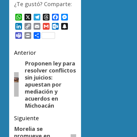
¿Te gustó? Comparte:
WhatsApp
X
Telegram
Threads
Facebook
Messenger
LinkedIn
Copy
Email
Gmail
Outlook.com
Snapchat
Link
Teams
Print
Compartir
Navegación
Anterior
de
Proponen ley para
Entrada
resolver conflictos
anterior:
entradas
sin juicios:
apuestan por
mediación y
acuerdos en
Michoacán
Siguiente
Morelia se
Siguiente
promueve en