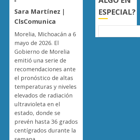
a
AGOSTO
ESPECIAL?
juzgar
Sara Martínez |
7, 2026
con
Atlétic
ClsComunica
0
perspec
Morelia
de
UMSNH
Morelia, Michoacán a 6
bienest
debuta
mayo de 2026. El
animal
con
5
Gobierno de Morelia
triunfo
AGOSTO
en
emitió una serie de
7, 2026
la
recomendaciones ante
0
Copa
el pronóstico de altas
Metrop
temperaturas y niveles
AGOSTO
elevados de radiación
7, 2026
ultravioleta en el
0
estado, donde se
prevén hasta 36 grados
centígrados durante la
semana.