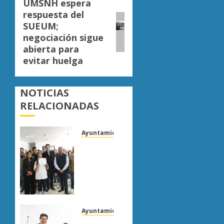
UMSNH espera
Siguiente
respuesta del
entrada:
SUEUM;
negociación sigue
abierta para
evitar huelga
NOTICIAS
RELACIONADAS
Ayuntamiento Morelia
Escoba
de
Platino
reconoce
trabajo
del
personal
Ayuntamiento Morelia
de
Morelia