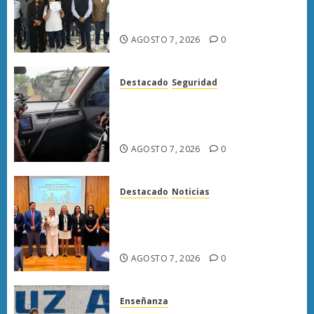
trabajo del personal de limpia
de Morelia: Alfonso Martínez
AGOSTO 7, 2026
0
Destacado
Seguridad
Presuntos sicarios exhiben
armas y provocan a militares
en carretera de Sinaloa
AGOSTO 7, 2026
0
Destacado
Noticias
Poder Judicial de Michoacán
llama a juzgar con perspectiva
de bienestar animal
AGOSTO 7, 2026
0
Enseñanza