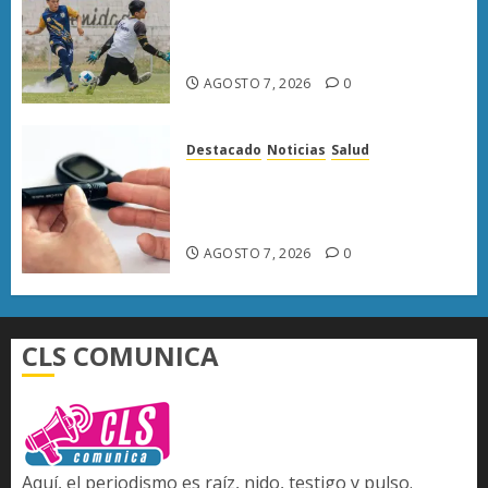
Atlético Morelia-UMSNH
debuta con triunfo en la Copa
Metropolitana
AGOSTO 7, 2026
0
Destacado
Noticias
Salud
Diabetes provoca más muertes
en Michoacán que el promedio
del país
AGOSTO 7, 2026
0
CLS COMUNICA
Aquí, el periodismo es raíz, nido, testigo y pulso.