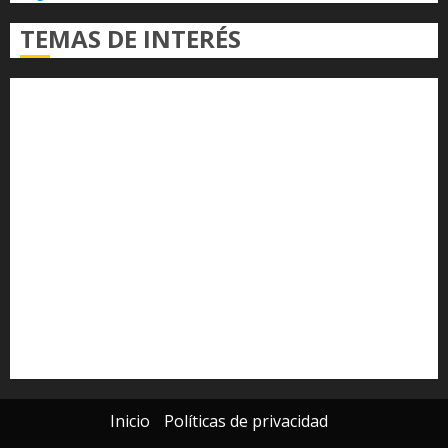
TEMAS DE INTERÉS
Alfredo Ramírez Bedolla
Claudia Sheinbaum
Congreso del Estado
Congreso de Michoacán
Derechos Humanos
Educación Superior
Michoacán
Morelia
Poder Judicial de Michoacán
Seguridad
seguridad pública
UMSNH
Universidad Michoacana
Yarabí Ávila
Inicio
Políticas de privacidad