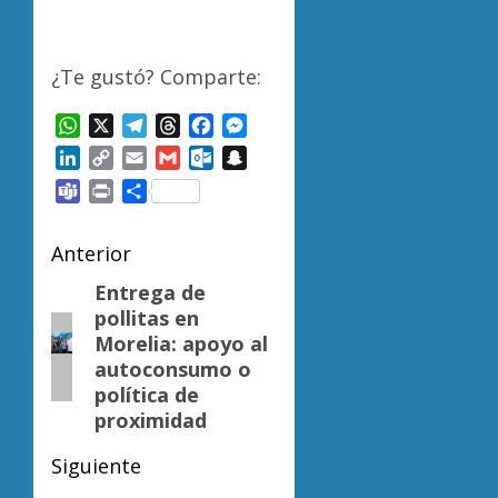
¿Te gustó? Comparte:
WhatsApp
X
Telegram
Threads
Facebook
Messenger
LinkedIn
Copy
Email
Gmail
Outlook.com
Snapchat
Link
Teams
Print
Compartir
Navegación
Anterior
de
Entrega de
Entrada
pollitas en
anterior:
entradas
Morelia: apoyo al
autoconsumo o
política de
proximidad
Siguiente