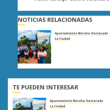
NOTICIAS RELACIONADAS
Ayuntamiento Morelia
Destacado
La Ciudad
Lucila Martínez recorre
colonias de Morelia y
compromete gestión para
atender demandas
ciudadanas
AGOSTO 5, 2026
0
TE PUEDEN INTERESAR
Ayuntamiento Morelia
Destacado
La Ciudad