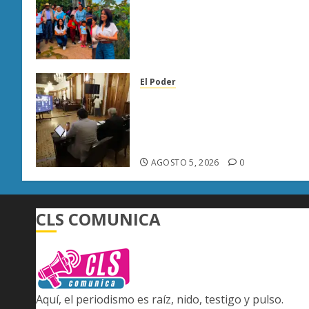
Lucila Martínez recorre
colonias de Morelia y
compromete gestión para
atender demandas ciudadana
AGOSTO 5, 2026
0
El Poder
Congreso de Michoacán
reforma Ley Orgánica
Municipal para fortalecer
gobiernos locales
AGOSTO 5, 2026
0
CLS COMUNICA
Aquí, el periodismo es raíz, nido, testigo y pulso.