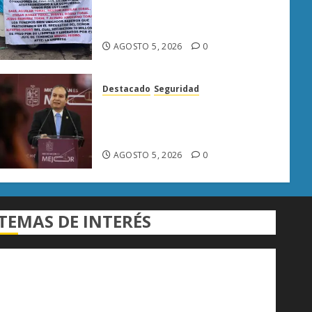
acusaciones contra seis
personas en Caltzontzin
AGOSTO 5, 2026
0
Destacado
Seguridad
«FGE prioriza desmantelar
redes criminales para evitar
su reorganización»
AGOSTO 5, 2026
0
TEMAS DE INTERÉS
Alfredo Ramírez Bedolla
Claudia Sheinbaum
Congreso del Estado
Congreso de Michoacán