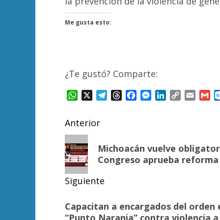
la prevención de la violencia de gén
Me gusta esto:
¿Te gustó? Comparte:
WhatsApp
X
Telegram
Threads
Facebook
Messenger
LinkedIn
Copy
Email
Gm
Link
Navegación
Anterior
de
Entrada
Michoacán vuelve obligator
anterior:
entradas
Congreso aprueba reforma
Siguiente
Siguiente
Capacitan a encargados del orden 
entrada:
“Punto Naranja” contra violencia a