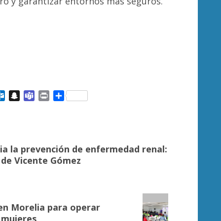
ero y garantizar entornos más seguros.
ail
Outlook.com
Snapchat
Teams
Print
Compartir
ia la prevención de enfermedad renal:
 de Vicente Gómez
en Morelia para operar
 mujeres