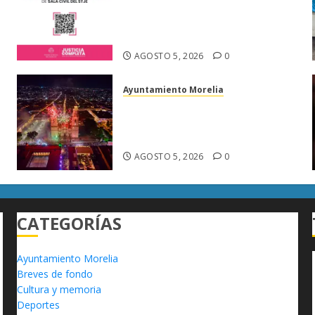
abre registro para concurso de
proyectistas de Sala Civil este
6 de agosto
s
AGOSTO 5, 2026
0
Ayuntamiento Morelia
Morelia fortalece su atractivo
turístico; julio deja mayor
afluencia de visitantes
AGOSTO 5, 2026
0
CATEGORÍAS
Ayuntamiento Morelia
Breves de fondo
Cultura y memoria
Deportes