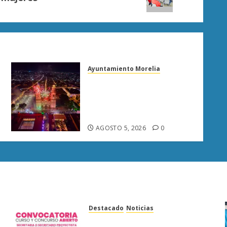
Ayuntamiento Morelia
Morelia fortalece su
atractivo turístico; julio
deja mayor afluencia de
visitantes
AGOSTO 5, 2026
0
Destacado
Noticias
Poder Judicial de Michoacán