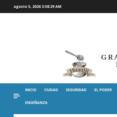
Saltar
agosto 5, 2026
3:58:30 AM
al
contenido
INICIO
CIUDAD
SEGURIDAD
EL PODER
ENSEÑANZA