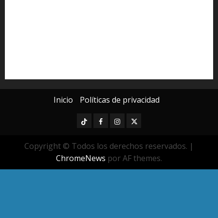
Michoacán
Morelia
Poder Judicial de Michoacán
Seguridad
seguridad pública
UMSNH
Universidad Michoacana
Yarabí Ávila
Inicio
Políticas de privacidad
TikTok
Facebook
Instagram
Twitter
Copyright © Todos los derechos reservados.
|
ChromeNews
por AF themes.