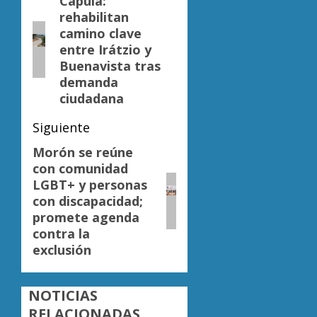
de
Capula:
Entrada
rehabilitan
anterior:
entradas
camino clave
entre Irátzio y
Buenavista tras
demanda
ciudadana
Siguiente
Morón se reúne
Siguiente
con comunidad
entrada:
LGBT+ y personas
con discapacidad;
promete agenda
contra la
exclusión
NOTICIAS
RELACIONADAS