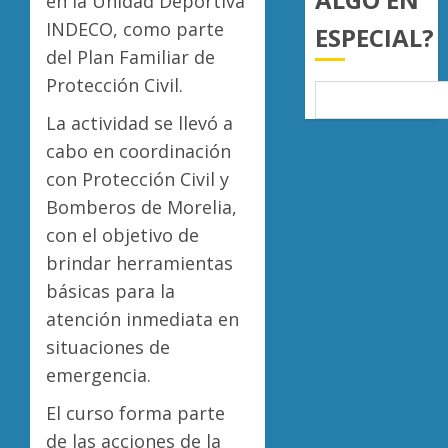
en la Unidad Deportiva
a
AGOSTO
INDECO, como parte
ESPECIAL?
juzgar
7, 2026
del Plan Familiar de
con
Atlétic
0
perspec
Morelia
Protección Civil.
de
UMSNH
La actividad se llevó a
bienest
debuta
animal
con
cabo en coordinación
5
triunfo
con Protección Civil y
AGOSTO
en
7, 2026
Bomberos de Morelia,
la
0
con el objetivo de
Copa
Metrop
brindar herramientas
básicas para la
AGOSTO
7, 2026
atención inmediata en
0
situaciones de
emergencia.
El curso forma parte
de las acciones de la