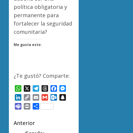
política obligatoria y
permanente para
fortalecer la seguridad
comunitaria?
Me gusta esto:
¿Te gustó? Comparte:
WhatsApp
X
Telegram
Threads
Facebook
Messenger
LinkedIn
Copy
Email
Gmail
Outlook.com
Snapchat
Link
Teams
Print
Compartir
Navegación
Anterior