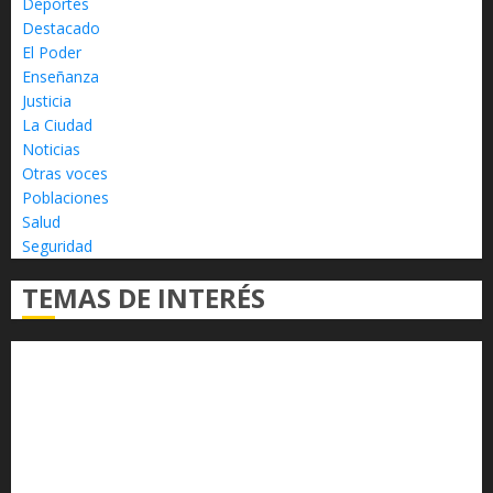
Deportes
Destacado
El Poder
Enseñanza
Justicia
La Ciudad
Noticias
Otras voces
Poblaciones
Salud
Seguridad
TEMAS DE INTERÉS
Alfredo Ramírez Bedolla
Claudia Sheinbaum
Congreso del Estado
Congreso de Michoacán
Derechos Humanos
Educación Superior