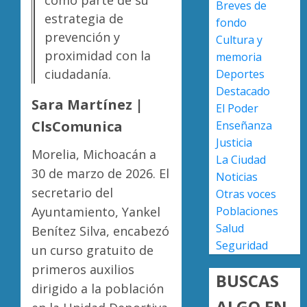
Breves de
0
versión
estrategia de
fondo
de
Escoba
prevención y
Cultura y
Anabel
de
proximidad con la
Hernán
Platino
memoria
sobre
recono
ciudadanía.
Deportes
asesin
trabajo
2
Destacado
de
del
Sara Martínez |
El Poder
Carlos
person
ClsComunica
Enseñanza
Manzo
de
Presun
Justicia
limpia
sicarios
Morelia, Michoacán a
AGOSTO
La Ciudad
de
exhibe
7, 2026
30 de marzo de 2026. El
Noticias
Morelia
armas
0
secretario del
Alfons
y
Otras voces
3
Martín
provoc
Ayuntamiento, Yankel
Poblaciones
a
Salud
Benítez Silva, encabezó
AGOSTO
militar
Poder
7, 2026
Seguridad
un curso gratuito de
en
Judicial
0
primeros auxilios
carrete
de
BUSCAS
de
Michoa
dirigido a la población
Sinaloa
llama
ALGO EN
4