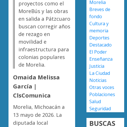
Morelia
AGOSTO
proyectos como el
vidas
7, 2026
Breves de
MoreBús y las obras
en
0
fondo
Michoa
UMSNH
en salida a Pátzcuaro
Cultura y
que
fortale
buscan corregir años
el
vínculo
memoria
de rezago en
promed
con
Deportes
movilidad e
del
familia
4
Destacado
país
infraestructura para
de
El Poder
nuevo
colonias populares
Enseñanza
AGOSTO
ingreso
Moreli
7, 2026
de Morelia.
Justicia
en
obtien
0
La Ciudad
prepara
certifi
Omaida Melissa
Noticias
de
ISO
García |
Uruapa
27001
Otras voces
5
y
Poblaciones
ClsComunica
AGOSTO
asegur
Salud
6, 2026
ser
Morelia, Michoacán a
Seguridad
0
el
13 mayo de 2026. La
primer
BUSCAS
diputada local
munici