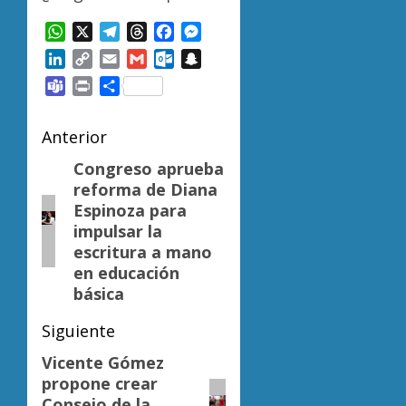
WhatsApp
X
Telegram
Threads
Facebook
Messenger
LinkedIn
Copy
Email
Gmail
Outlook.com
Snapchat
Link
Teams
Print
Compartir
Navegación
Anterior
de
Congreso aprueba
Entrada
reforma de Diana
anterior:
entradas
Espinoza para
impulsar la
escritura a mano
en educación
básica
Siguiente
Vicente Gómez
Siguiente
propone crear
entrada:
Consejo de la