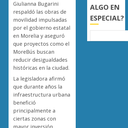
Giulianna Bugarini
del
ALGO EN
país
respaldó las obras de
ESPECIAL?
en
movilidad impulsadas
lograrl
por el gobierno estatal
AGOSTO
en Morelia y aseguró
6, 2026
que proyectos como el
0
MoreBús buscan
reducir desigualdades
históricas en la ciudad.
La legisladora afirmó
que durante años la
infraestructura urbana
benefició
principalmente a
ciertas zonas con
mayor inversión,