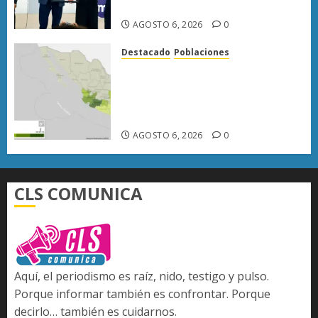
lograrla
AGOSTO 6, 2026
0
Destacado
Poblaciones
Uruapan lidera superficie
sembrada de aguacate en
Michoacán con más de 19 mil
hectáreas
AGOSTO 6, 2026
0
CLS COMUNICA
Aquí, el periodismo es raíz, nido, testigo y pulso.
Porque informar también es confrontar. Porque
decirlo… también es cuidarnos.