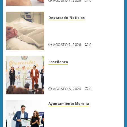
AGOSTO 7, 2026
0
Destacado
Noticias
Enfermedades del corazón
cobran más vidas en Michoacán
que el promedio del país
AGOSTO 7, 2026
0
Enseñanza
UMSNH fortalece vínculo con
familias de nuevo ingreso en
preparatorias de Uruapan
AGOSTO 6, 2026
0
Ayuntamiento Morelia
Morelia obtiene certificación
ISO 27001 y asegura ser el
primer municipio del país en