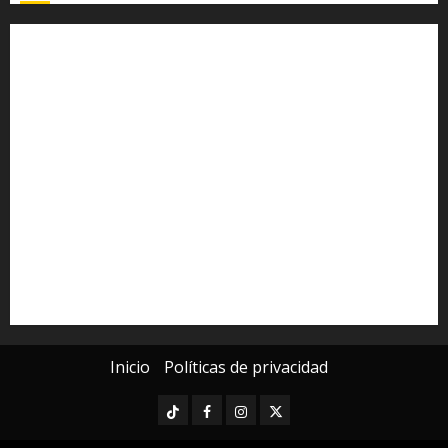
Alfredo Ramírez Bedolla
Claudia Sheinbaum
Congreso del Estado
Congreso de Michoacán
Derechos Humanos
Educación Superior
Michoacán
Morelia
Poder Judicial de Michoacán
Seguridad
seguridad pública
UMSNH
Universidad Michoacana
Yarabí Ávila
Inicio
Políticas de privacidad
TikTok
Facebook
Instagram
Twitter