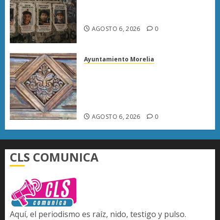
Desaparecen… y terminan en
las filas del crimen organizado.
AGOSTO 6, 2026
0
Ayuntamiento Morelia
Rehabilitación del Centro
Histórico de Morelia alcanza
40% de avance en edificios
emblemáticos
AGOSTO 6, 2026
0
CLS COMUNICA
Aquí, el periodismo es raíz, nido, testigo y pulso.