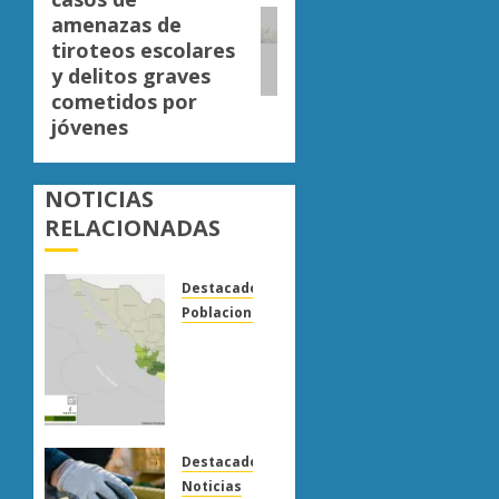
entrada:
amenazas de
tiroteos escolares
y delitos graves
cometidos por
jóvenes
NOTICIAS
RELACIONADAS
Destacado
Poblaciones
Uruapan
lidera
superficie
sembrada
de
aguacate
Destacado
en
Noticias