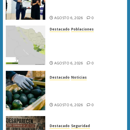
primer municipio del país en
lograrla
AGOSTO 6, 2026
0
Destacado
Poblaciones
Uruapan lidera superficie
sembrada de aguacate en
Michoacán con más de 19 mil
hectáreas
AGOSTO 6, 2026
0
Destacado
Noticias
APEAM confía en reactivar
exportación de aguacate a EU
tras diálogo binacional
AGOSTO 6, 2026
0
Destacado
Seguridad