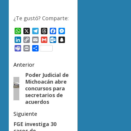
¿Te gustó? Comparte:
WhatsApp
X
Telegram
Threads
Facebook
Messenger
LinkedIn
Copy
Email
Gmail
Outlook.com
Snapchat
Link
Teams
Print
Compartir
Navegación
Anterior
de
Poder Judicial de
Entrada
Michoacán abre
anterior:
entradas
concursos para
secretarios de
acuerdos
Siguiente
FGE investiga 30
Siguiente
casos de