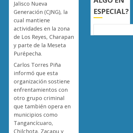
mil
Jalisco Nueva
de
ESPECIAL?
hectár
aguaca
Generación (CJNG), la
a
Desapa
cual mantiene
AGOSTO
EU
y
6, 2026
actividades en la zona
tras
termin
0
diálogo
de Los Reyes, Charapan
en
binacio
las
5
y parte de la Meseta
filas
Purépecha.
AGOSTO
del
6, 2026
crimen
Carlos Torres Piña
0
organiz
informó que esta
AGOSTO
organización sostiene
6, 2026
enfrentamientos con
0
otro grupo criminal
que también opera en
municipios como
Tangancícuaro,
Chilchota, Zacapu y