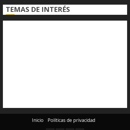
TEMAS DE INTERÉS
Alfredo Ramírez Bedolla
Claudia Sheinbaum
Congreso del Estado
Congreso de Michoacán
Derechos Humanos
Educación Superior
Michoacán
Morelia
Poder Judicial de Michoacán
Seguridad
seguridad pública
UMSNH
Universidad Michoacana
Yarabí Ávila
Inicio
Políticas de privacidad