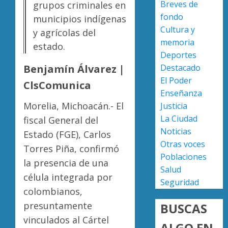
Breves de
grupos criminales en
nuevo
fondo
ingreso
municipios indígenas
Moreli
Cultura y
en
obtien
y agrícolas del
prepara
certifi
memoria
estado.
de
ISO
Deportes
Uruapa
27001
2
Destacado
Benjamín Álvarez |
y
El Poder
AGOSTO
ClsComunica
asegur
6, 2026
Enseñanza
ser
Uruapa
Morelia, Michoacán.- El
Justicia
0
el
lidera
La Ciudad
fiscal General del
primer
superfi
Noticias
munici
sembra
Estado (FGE), Carlos
del
de
Otras voces
3
Torres Piña, confirmó
país
aguaca
Poblaciones
la presencia de una
en
en
Salud
lograrl
célula integrada por
Michoa
APEAM
Seguridad
con
confía
colombianos,
AGOSTO
más
en
6, 2026
presuntamente
BUSCAS
de
reactiv
0
vinculados al Cártel
19
export
ALGO EN
4