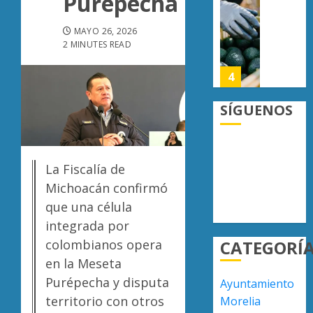
Purépecha
lograrl
Michoa
APEAM
con
confía
MAYO 26, 2026
AGOSTO
más
en
2 MINUTES READ
6, 2026
de
reactiv
0
19
export
4
mil
de
hectár
aguaca
SÍGUENOS
a
Desapa
AGOSTO
EU
y
6, 2026
tras
termin
0
diálogo
en
La Fiscalía de
binacio
las
5
Michoacán confirmó
filas
que una célula
AGOSTO
del
6, 2026
integrada por
crimen
UMSNH
0
CATEGORÍ
colombianos opera
organiz
fortale
vínculo
en la Meseta
AGOSTO
con
Purépecha y disputa
6, 2026
Ayuntamiento
familia
1
territorio con otros
Morelia
0
de