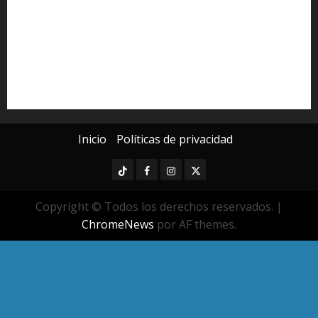
Michoacán
Morelia
Poder Judicial de Michoacán
Seguridad
seguridad pública
UMSNH
Universidad Michoacana
Yarabí Ávila
Inicio
Políticas de privacidad
TikTok
Facebook
Instagram
Twitter
Copyright © Todos los derechos reservados.
|
ChromeNews
por AF themes.