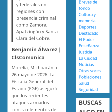
Breves de
en
en
y federales en
fondo
lograrl
Michoa
APEAM
regiones con
Cultura y
con
confía
presencia criminal
AGOSTO
más
en
memoria
6, 2026
como Zamora,
de
reactiv
Deportes
0
19
Apatzingán y Santa
export
4
Destacado
mil
de
Clara del Cobre.
El Poder
hectár
aguaca
Enseñanza
a
Desapa
Benjamín Álvarez |
AGOSTO
Justicia
EU
y
6, 2026
ClsComunica
La Ciudad
tras
termin
0
Noticias
diálogo
en
Morelia, Michoacán a
binacio
las
Otras voces
5
26 mayo de 2026. La
filas
Poblaciones
AGOSTO
Fiscalía General del
del
Salud
6, 2026
crimen
Estado (FGE) aseguró
Seguridad
0
organiz
que los recientes
BUSCAS
ataques armados
AGOSTO
6, 2026
contra elementos de
ALGO EN