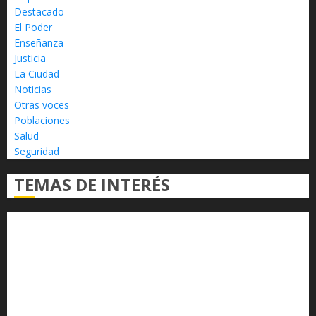
Destacado
El Poder
Enseñanza
Justicia
La Ciudad
Noticias
Otras voces
Poblaciones
Salud
Seguridad
TEMAS DE INTERÉS
Alfredo Ramírez Bedolla
Claudia Sheinbaum
Congreso del Estado
Congreso de Michoacán
Derechos Humanos
Educación Superior