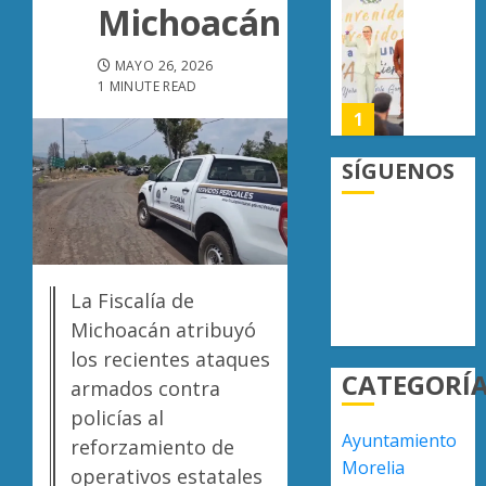
Michoacán
crimen
UMSNH
0
organiz
fortale
vínculo
MAYO 26, 2026
AGOSTO
1 MINUTE READ
con
6, 2026
familia
1
0
de
nuevo
SÍGUENOS
ingreso
Moreli
en
obtien
prepara
certifi
de
ISO
Uruapa
27001
2
La Fiscalía de
y
AGOSTO
Michoacán atribuyó
asegur
6, 2026
ser
los recientes ataques
Uruapa
0
CATEGORÍ
el
lidera
armados contra
primer
superfi
policías al
munici
sembra
Ayuntamiento
reforzamiento de
del
de
3
Morelia
operativos estatales
país
aguaca