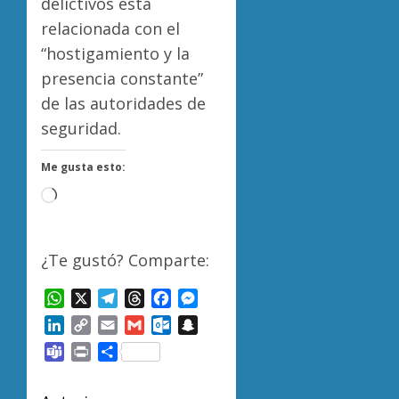
delictivos está
relacionada con el
“hostigamiento y la
presencia constante”
de las autoridades de
seguridad.
Me gusta esto:
Cargando...
¿Te gustó? Comparte:
WhatsApp
X
Telegram
Threads
Facebook
Messenger
LinkedIn
Copy
Email
Gmail
Outlook.com
Snapchat
Link
Teams
Print
Compartir