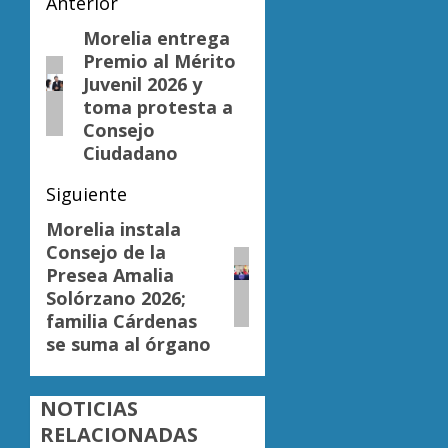
Navegación
Anterior
de
Morelia entrega
Entrada
Premio al Mérito
anterior:
entradas
Juvenil 2026 y
toma protesta a
Consejo
Ciudadano
Siguiente
Morelia instala
Siguiente
Consejo de la
entrada:
Presea Amalia
Solórzano 2026;
familia Cárdenas
se suma al órgano
NOTICIAS
RELACIONADAS