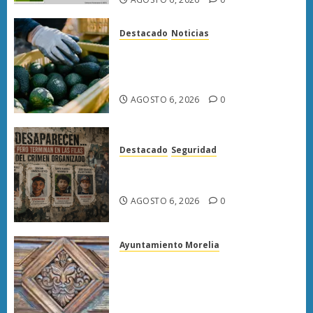
Destacado
Noticias
APEAM confía en reactivar
exportación de aguacate a EU
tras diálogo binacional
AGOSTO 6, 2026
0
Destacado
Seguridad
Desaparecen… y terminan en
las filas del crimen organizado.
AGOSTO 6, 2026
0
Ayuntamiento Morelia
Rehabilitación del Centro
Histórico de Morelia alcanza
40% de avance en edificios
emblemáticos