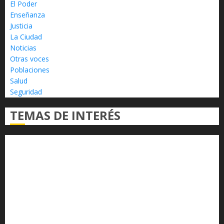
El Poder
Enseñanza
Justicia
La Ciudad
Noticias
Otras voces
Poblaciones
Salud
Seguridad
TEMAS DE INTERÉS
Alfredo Ramírez Bedolla
Claudia Sheinbaum
Congreso del Estado
Congreso de Michoacán
Derechos Humanos
Educación Superior
Michoacán
Morelia