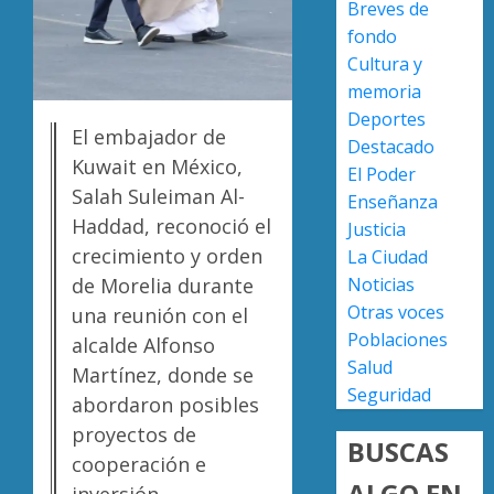
Breves de
y
0
fondo
compr
Poder
Cultura y
gestió
Judicial
para
de
memoria
atende
Michoa
Deportes
El embajador de
deman
abre
2
Destacado
ciudad
registr
Kuwait en México,
El Poder
para
Salah Suleiman Al-
Enseñanza
AGOSTO
concur
Narcom
5, 2026
Haddad, reconoció el
Justicia
de
exhibe
0
crecimiento y orden
La Ciudad
proyect
acusac
Noticias
de
de Morelia durante
contra
Sala
seis
Otras voces
una reunión con el
3
Civil
person
Poblaciones
alcalde Alfonso
este
en
Salud
Martínez, donde se
6
Caltzon
Congre
Seguridad
abordaron posibles
de
de
AGOSTO
agosto
proyectos de
Michoa
5, 2026
BUSCAS
reform
cooperación e
AGOSTO
0
Ley
ALGO EN
4
5, 2026
inversión.