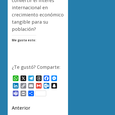
convertir el interés
internacional en
crecimiento económico
tangible para su
población?
Me gusta esto:
¿Te gustó? Comparte:
WhatsApp
X
Telegram
Threads
Facebook
Messenger
LinkedIn
Copy
Email
Gmail
Outlook.com
Snapchat
Link
Teams
Print
Compartir
Navegación
Anterior