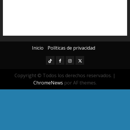
Poder Judicial de Michoacán
Seguridad
seguridad pública
UMSNH
Universidad Michoacana
Yarabí Ávila
Inicio
Políticas de privacidad
TikTok
Facebook
Instagram
Twitter
Copyright © Todos los derechos reservados.
|
ChromeNews
por AF themes.