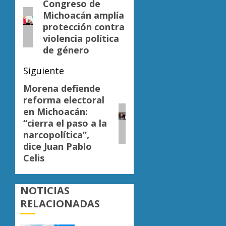
de
Congreso de
Entrada
Michoacán amplía
anterior:
entradas
protección contra
violencia política
de género
Siguiente
Morena defiende
Siguiente
reforma electoral
entrada:
en Michoacán:
“cierra el paso a la
narcopolítica”,
dice Juan Pablo
Celis
NOTICIAS
RELACIONADAS