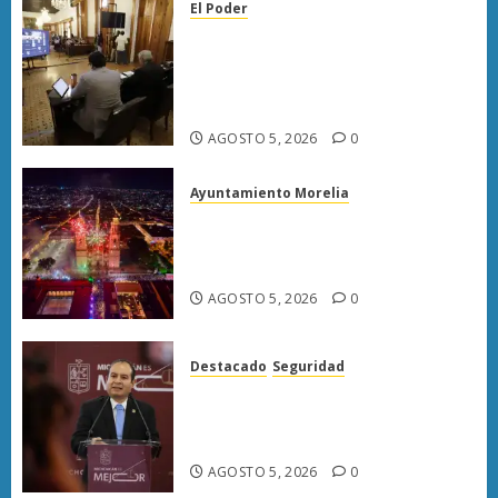
El Poder
Congreso de Michoacán
reforma Ley Orgánica
Municipal para fortalecer
gobiernos locales
AGOSTO 5, 2026
0
Ayuntamiento Morelia
Morelia fortalece su atractivo
turístico; julio deja mayor
afluencia de visitantes
AGOSTO 5, 2026
0
Destacado
Seguridad
«FGE prioriza desmantelar
redes criminales para evitar su
reorganización»
AGOSTO 5, 2026
0