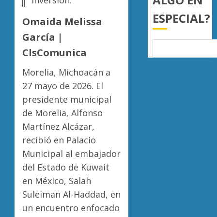
Orgáni
0
ESPECIAL?
Municip
Omaida Melissa
para
Moreli
García |
fortale
fortale
gobier
su
ClsComunica
locales
atracti
turístic
Morelia, Michoacán a
5
AGOSTO
julio
5, 2026
27 mayo de 2026. El
deja
presidente municipal
0
mayor
de Morelia, Alfonso
afluenc
de
Martínez Alcázar,
visitan
recibió en Palacio
Municipal al embajador
AGOSTO
5, 2026
del Estado de Kuwait
0
en México, Salah
Suleiman Al-Haddad, en
un encuentro enfocado