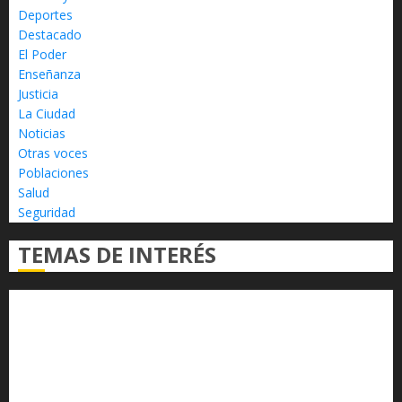
Deportes
Destacado
El Poder
Enseñanza
Justicia
La Ciudad
Noticias
Otras voces
Poblaciones
Salud
Seguridad
TEMAS DE INTERÉS
Alfredo Ramírez Bedolla
Claudia Sheinbaum
Congreso del Estado
Congreso de Michoacán
Derechos Humanos
Educación Superior