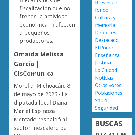
Breves de
0
versión
fiscalización que no
fondo
de
Escoba
frenen la actividad
Cultura y
Anabel
de
económica ni afecten
Hernán
Platino
memoria
sobre
recono
a pequeños
Deportes
asesin
trabajo
2
Destacado
productores.
de
del
El Poder
Carlos
person
Omaida Melissa
Enseñanza
Manzo
de
Presun
Justicia
García |
limpia
sicarios
AGOSTO
La Ciudad
de
exhibe
ClsComunica
7, 2026
Noticias
Morelia
armas
0
Alfons
y
Morelia, Michoacán, 8
Otras voces
3
Martín
provoc
Poblaciones
de mayo de 2026.- La
a
Salud
diputada local Diana
AGOSTO
militar
Poder
7, 2026
Seguridad
Mariel Espinoza
en
Judicial
0
carrete
de
Mercado respaldó al
BUSCAS
de
Michoa
sector mezcalero de
Sinaloa
llama
ALGO EN
4