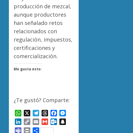
producción de mezcal,
aunque productores
han señalado retos
relacionados con
regulación, impuestos,
certificaciones y
comercialización.
Me gusta esto:
¿Te gustó? Comparte:
WhatsApp
X
Telegram
Threads
Facebook
Messenger
LinkedIn
Copy
Email
Gmail
Outlook.com
Snapchat
Link
Teams
Print
Compartir