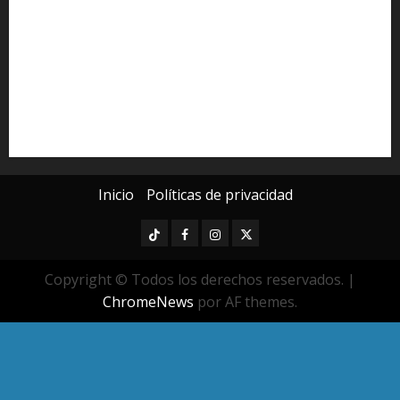
Michoacán
Morelia
Poder Judicial de Michoacán
Seguridad
seguridad pública
UMSNH
Universidad Michoacana
Yarabí Ávila
Inicio
Políticas de privacidad
TikTok
Facebook
Instagram
Twitter
Copyright © Todos los derechos reservados.
|
ChromeNews
por AF themes.