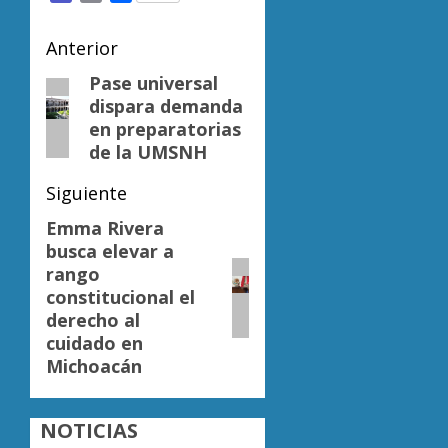
Navegación
Anterior
de
Pase universal
Entrada
dispara demanda
anterior:
entradas
en preparatorias
de la UMSNH
Siguiente
Emma Rivera
Siguiente
busca elevar a
entrada:
rango
constitucional el
derecho al
cuidado en
Michoacán
NOTICIAS