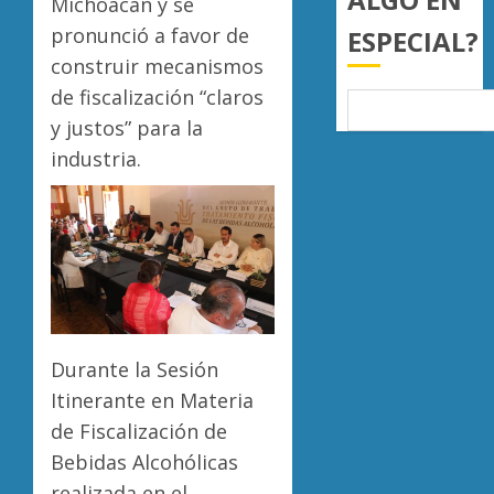
Michoacán y se
a
AGOSTO
pronunció a favor de
ESPECIAL?
juzgar
7, 2026
con
Atlétic
construir mecanismos
0
perspec
Morelia
de fiscalización “claros
de
UMSNH
y justos” para la
bienest
debuta
industria.
animal
con
5
triunfo
AGOSTO
en
7, 2026
la
0
Copa
Metrop
AGOSTO
7, 2026
Durante la Sesión
0
Itinerante en Materia
de Fiscalización de
Bebidas Alcohólicas
realizada en el