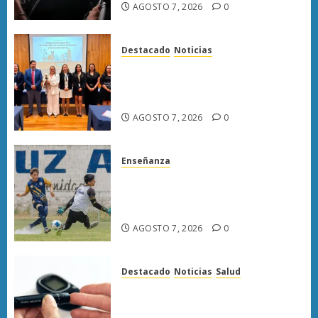
AGOSTO 7, 2026
0
Destacado
Noticias
Poder Judicial de Michoacán
llama a juzgar con perspectiva
de bienestar animal
AGOSTO 7, 2026
0
Enseñanza
Atlético Morelia-UMSNH
debuta con triunfo en la Copa
Metropolitana
AGOSTO 7, 2026
0
Destacado
Noticias
Salud
Diabetes provoca más muertes
en Michoacán que el promedio