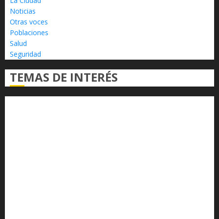
La Ciudad
Noticias
Otras voces
Poblaciones
Salud
Seguridad
TEMAS DE INTERÉS
Alfredo Ramírez Bedolla
Claudia Sheinbaum
Congreso del Estado
Congreso de Michoacán
Derechos Humanos
Educación Superior
Michoacán
Morelia
Poder Judicial de Michoacán
Seguridad
seguridad pública
UMSNH