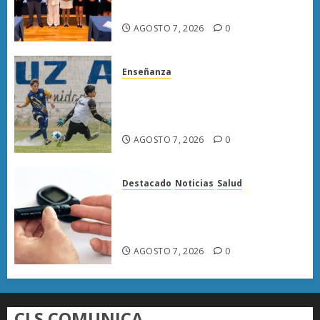
de bienestar animal
AGOSTO 7, 2026
0
Enseñanza
Atlético Morelia-UMSNH
debuta con triunfo en la Copa
Metropolitana
AGOSTO 7, 2026
0
Destacado
Noticias
Salud
Diabetes provoca más muertes
en Michoacán que el promedio
del país
AGOSTO 7, 2026
0
CLS COMUNICA