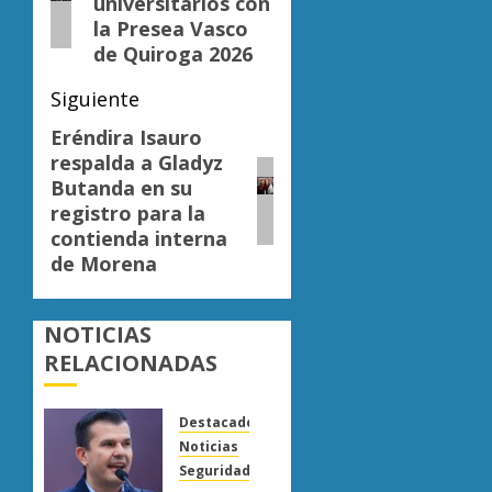
entradas
universitarios con
la Presea Vasco
de Quiroga 2026
Siguiente
Eréndira Isauro
Siguiente
respalda a Gladyz
entrada:
Butanda en su
registro para la
contienda interna
de Morena
NOTICIAS
RELACIONADAS
Destacado
Noticias
Seguridad