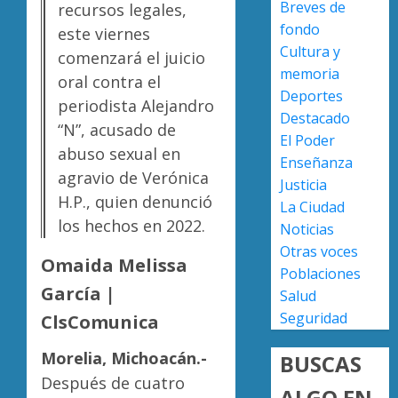
Breves de
recursos legales,
a
AGOSTO
fondo
militar
este viernes
Poder
7, 2026
Cultura y
en
Judicial
comenzará el juicio
0
carrete
de
memoria
oral contra el
de
Michoa
Deportes
periodista Alejandro
Sinaloa
llama
4
Destacado
“N”, acusado de
a
El Poder
AGOSTO
juzgar
abuso sexual en
7, 2026
Enseñanza
con
Atlétic
agravio de Verónica
Justicia
0
perspec
Morelia
H.P., quien denunció
La Ciudad
de
UMSNH
los hechos en 2022.
Noticias
bienest
debuta
animal
con
Otras voces
5
Omaida Melissa
triunfo
Poblaciones
AGOSTO
en
García |
Salud
7, 2026
la
Seguridad
ClsComunica
0
Copa
Metrop
Morelia, Michoacán.-
BUSCAS
Después de cuatro
AGOSTO
ALGO EN
7, 2026