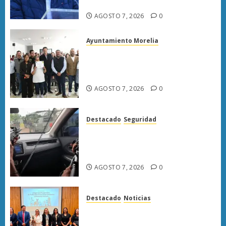
Carlos Manzo
AGOSTO 7, 2026
0
Ayuntamiento Morelia
Escoba de Platino reconoce
trabajo del personal de limpia
de Morelia: Alfonso Martínez
AGOSTO 7, 2026
0
Destacado
Seguridad
Presuntos sicarios exhiben
armas y provocan a militares
en carretera de Sinaloa
AGOSTO 7, 2026
0
Destacado
Noticias
Poder Judicial de Michoacán
llama a juzgar con perspectiva