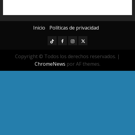
Universidad Michoacana
Yarabí Ávila
Inicio
Políticas de privacidad
TikTok
Facebook
Instagram
Twitter
Copyright © Todos los derechos reservados.
|
ChromeNews
por AF themes.