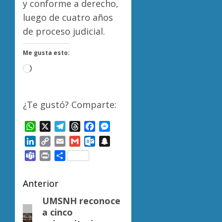
y conforme a derecho,
luego de cuatro años
de proceso judicial.
Me gusta esto:
Cargando...
¿Te gustó? Comparte:
WhatsApp
X
Telegram
Threads
Facebook
Messenger
LinkedIn
Copy
Email
Gmail
Outlook.com
Snapchat
Link
Teams
Print
Compartir
Navegación
Anterior
de
UMSNH reconoce
Entrada
a cinco
anterior: