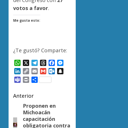
del Congreso con
27
votos a favor
.
Me gusta esto:
¿Te gustó? Comparte:
WhatsApp
X
Telegram
Threads
Facebook
Messenger
LinkedIn
Copy
Email
Gmail
Outlook.com
Snapchat
Link
Teams
Print
Compartir
Navegación
Anterior
de
Proponen en
Entrada
Michoacán
anterior:
entradas
capacitación
obligatoria contra