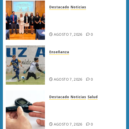
Destacado
Noticias
Poder Judicial de Michoacán
llama a juzgar con perspectiva
de bienestar animal
AGOSTO 7, 2026
0
Enseñanza
Atlético Morelia-UMSNH
debuta con triunfo en la Copa
Metropolitana
AGOSTO 7, 2026
0
Destacado
Noticias
Salud
Diabetes provoca más muertes
en Michoacán que el promedio
del país
AGOSTO 7, 2026
0