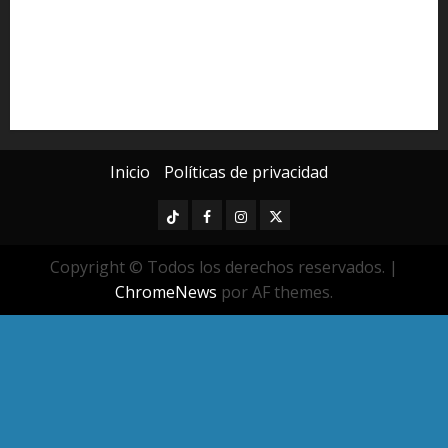
Poder Judicial de Michoacán
Seguridad
seguridad pública
UMSNH
Universidad Michoacana
Yarabí Ávila
Inicio
Políticas de privacidad
TikTok
Facebook
Instagram
Twitter
Copyright © Todos los derechos reservados.
|
ChromeNews
por AF themes.