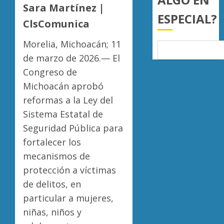
a
Sara Martínez |
AGOSTO
ESPECIAL?
juzgar
7, 2026
ClsComunica
con
Atlétic
0
perspec
Morelia
Morelia, Michoacán; 11
de
UMSNH
de marzo de 2026.— El
bienest
debuta
Congreso de
animal
con
5
triunfo
Michoacán aprobó
AGOSTO
en
7, 2026
reformas a la Ley del
la
Sistema Estatal de
0
Copa
Seguridad Pública para
Metrop
fortalecer los
AGOSTO
7, 2026
mecanismos de
protección a víctimas
0
de delitos, en
particular a mujeres,
niñas, niños y