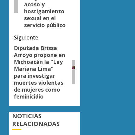
acoso y
hostigamiento
sexual en el
servicio público
Siguiente
Diputada Brissa
Siguiente
Arroyo propone en
entrada:
Michoacán la “Ley
Mariana Lima”
para investigar
muertes violentas
de mujeres como
feminicidio
NOTICIAS
RELACIONADAS