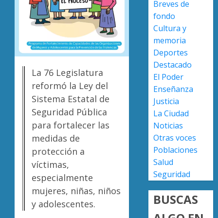
Breves de
0
versión
fondo
de
Escoba
Cultura y
Anabel
de
Hernán
Platino
memoria
sobre
recono
Deportes
asesin
trabajo
2
Destacado
de
del
La 76 Legislatura
El Poder
Carlos
person
reformó la Ley del
Enseñanza
Manzo
de
Presun
Sistema Estatal de
Justicia
limpia
sicarios
AGOSTO
Seguridad Pública
La Ciudad
de
exhibe
7, 2026
para fortalecer las
Noticias
Morelia
armas
0
Alfons
y
Otras voces
medidas de
3
Martín
provoc
Poblaciones
protección a
a
Salud
víctimas,
AGOSTO
militar
Poder
7, 2026
Seguridad
especialmente
en
Judicial
0
mujeres, niñas, niños
carrete
de
BUSCAS
de
Michoa
y adolescentes.
Sinaloa
llama
ALGO EN
4