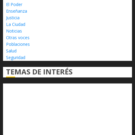
El Poder
Enseñanza
Justicia
La Ciudad
Noticias
Otras voces
Poblaciones
Salud
Seguridad
TEMAS DE INTERÉS
Alfredo Ramírez Bedolla
Claudia Sheinbaum
Congreso del Estado
Congreso de Michoacán
Derechos Humanos
Educación Superior
Michoacán
Morelia