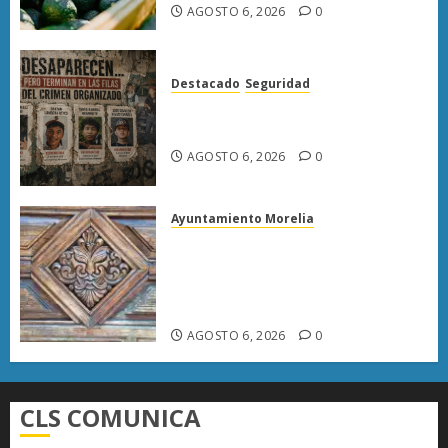
AGOSTO 6, 2026
0
Destacado
Seguridad
Desaparecen… y terminan en
las filas del crimen organizado.
AGOSTO 6, 2026
0
Ayuntamiento Morelia
Rehabilitación del Centro
Histórico de Morelia alcanza
40% de avance en edificios
emblemáticos
AGOSTO 6, 2026
0
CLS COMUNICA