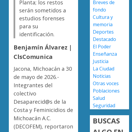
Planta; los restos
Breves de
en
en
fondo
lograrl
serán sometidos a
Michoa
APEAM
Cultura y
con
confía
estudios forenses
AGOSTO
más
en
memoria
6, 2026
para su
de
reactiv
Deportes
identificación.
0
19
export
4
Destacado
mil
de
El Poder
Benjamín Álvarez |
hectár
aguaca
Enseñanza
ClsComunica
a
Desapa
AGOSTO
Justicia
EU
y
6, 2026
Jacona, Michoacán a 30
La Ciudad
tras
termin
0
Noticias
diálogo
en
de mayo de 2026.-
binacio
las
Otras voces
5
Integrantes del
filas
Poblaciones
colectivo
AGOSTO
del
Salud
6, 2026
Desaparecid@s de la
crimen
Seguridad
0
organiz
Costa y Feminicidios de
Michoacán A.C.
BUSCAS
AGOSTO
6, 2026
(DECOFEM), reportaron
ALGO EN