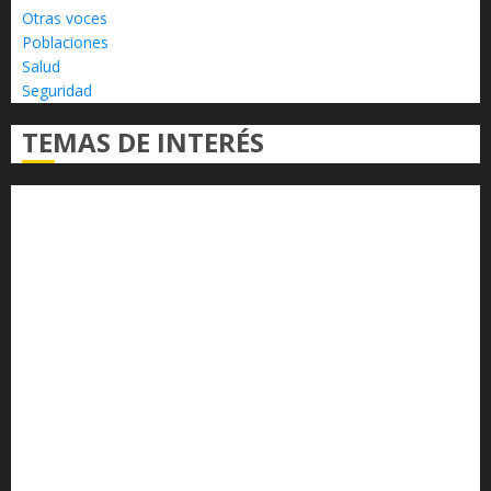
Otras voces
Poblaciones
Salud
Seguridad
TEMAS DE INTERÉS
Alfredo Ramírez Bedolla
Claudia Sheinbaum
Congreso del Estado
Congreso de Michoacán
Derechos Humanos
Educación Superior
Michoacán
Morelia
Poder Judicial de Michoacán
Seguridad
seguridad pública
UMSNH