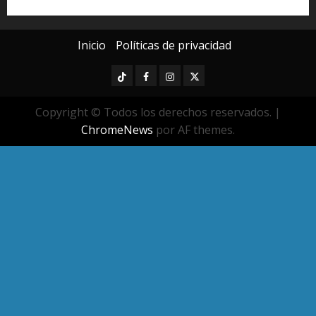
Universidad Michoacana
Yarabí Ávila
Inicio
Políticas de privacidad
TikTok
Facebook
Instagram
Twitter
Copyright © Todos los derechos reservados.
|
ChromeNews
por AF themes.