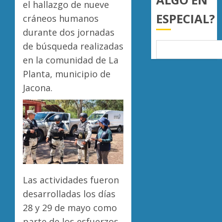
0
el hallazgo de nueve
ESPECIAL?
cráneos humanos
durante dos jornadas
de búsqueda realizadas
en la comunidad de La
Planta, municipio de
Jacona.
Las actividades fueron
desarrolladas los días
28 y 29 de mayo como
parte de los esfuerzos