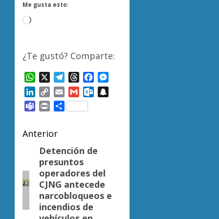
Me gusta esto:
Cargando...
¿Te gustó? Comparte:
WhatsApp
X
Telegram
Threads
Facebook
Messenger
LinkedIn
Copy
Email
Gmail
Outlook.com
Snapchat
Link
Teams
Print
Compartir
Navegación
Anterior
de
Detención de
Entrada
presuntos
anterior:
entradas
operadores del
CJNG antecede
narcobloqueos e
incendios de
vehículos en