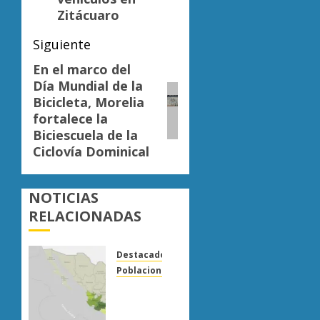
Zitácuaro
Siguiente
En el marco del
Siguiente
Día Mundial de la
entrada:
Bicicleta, Morelia
fortalece la
Biciescuela de la
Ciclovía Dominical
NOTICIAS
RELACIONADAS
Destacado
Poblaciones
Uruapan
lidera