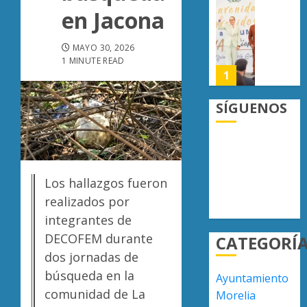
crimen
UMSNH
en Jacona
0
organiz
fortale
vínculo
MAYO 30, 2026
AGOSTO
con
1 MINUTE READ
6, 2026
familia
1
0
de
nuevo
SÍGUENOS
ingreso
Moreli
en
obtien
prepara
certifi
de
ISO
Uruapa
27001
2
Los hallazgos fueron
y
realizados por
AGOSTO
asegur
6, 2026
integrantes de
ser
Uruapa
0
DECOFEM durante
CATEGORÍ
el
lidera
primer
superfi
dos jornadas de
munici
sembra
búsqueda en la
Ayuntamiento
del
de
3
comunidad de La
Morelia
país
aguaca