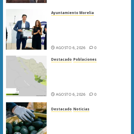
Ayuntamiento Morelia
Morelia obtiene certificación
ISO 27001 y asegura ser el
primer municipio del país en
lograrla
AGOSTO 6, 2026
0
Destacado
Poblaciones
Uruapan lidera superficie
sembrada de aguacate en
Michoacán con más de 19 mil
hectáreas
AGOSTO 6, 2026
0
Destacado
Noticias
APEAM confía en reactivar
exportación de aguacate a EU
tras diálogo binacional