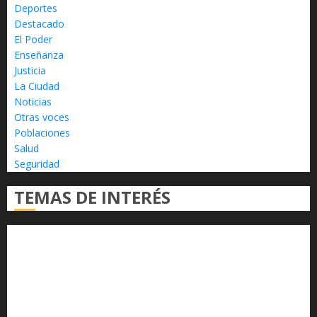
Deportes
Destacado
El Poder
Enseñanza
Justicia
La Ciudad
Noticias
Otras voces
Poblaciones
Salud
Seguridad
TEMAS DE INTERÉS
Alfredo Ramírez Bedolla
Claudia Sheinbaum
Congreso del Estado
Congreso de Michoacán
Derechos Humanos
Educación Superior