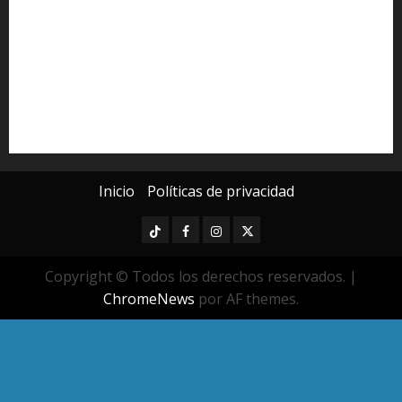
Michoacán
Morelia
Poder Judicial de Michoacán
Seguridad
seguridad pública
UMSNH
Universidad Michoacana
Yarabí Ávila
Inicio
Políticas de privacidad
TikTok
Facebook
Instagram
Twitter
Copyright © Todos los derechos reservados.
|
ChromeNews
por AF themes.