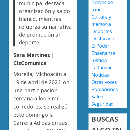
Breves de
municipal destaca
en
en
fondo
lograrl
Michoa
organización y saldo
APEAM
Cultura y
con
confía
blanco, mientras
AGOSTO
más
en
memoria
6, 2026
refuerza su narrativa
de
reactiv
Deportes
de promoción al
0
19
export
4
Destacado
deporte.
mil
de
El Poder
hectár
aguaca
Enseñanza
Sara Martínez |
a
Desapa
AGOSTO
Justicia
EU
ClsComunica
y
6, 2026
La Ciudad
tras
termin
0
Morelia, Michoacán a
Noticias
diálogo
en
binacio
19 de abril de 2026. on
las
Otras voces
5
filas
Poblaciones
una participación
AGOSTO
del
Salud
6, 2026
cercana a los 5 mil
crimen
Seguridad
0
corredores, se realizó
organiz
este domingo la
BUSCAS
AGOSTO
Carrera Adidas en sus
6, 2026
ALGO EN