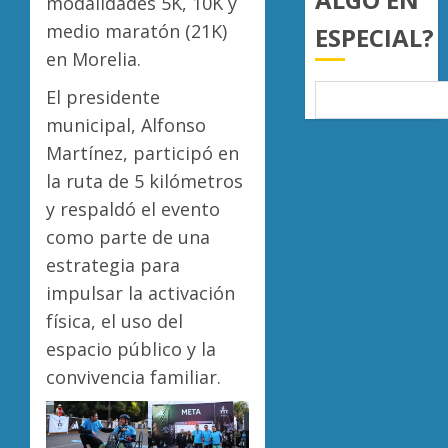
modalidades 5K, 10K y
0
medio maratón (21K)
ESPECIAL?
en Morelia.
El presidente
municipal, Alfonso
Martínez, participó en
la ruta de 5 kilómetros
y respaldó el evento
como parte de una
estrategia para
impulsar la activación
física, el uso del
espacio público y la
convivencia familiar.