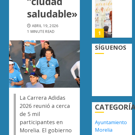
“ciudad
crimen
UMSNH
0
saludable»
organiz
fortale
vínculo
AGOSTO
con
ABRIL 19, 2026
6, 2026
familia
1 MINUTE READ
1
0
de
nuevo
SÍGUENOS
ingreso
Moreli
en
obtien
prepara
certifi
de
ISO
Uruapa
27001
2
y
AGOSTO
asegur
6, 2026
La Carrera Adidas
ser
Uruapa
0
CATEGORÍ
2026 reunió a cerca
el
lidera
primer
superfi
de 5 mil
munici
sembra
participantes en
Ayuntamiento
del
de
3
Morelia. El gobierno
Morelia
país
aguaca