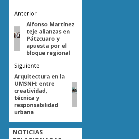
Navegación
Anterior
de
Alfonso Martínez
Entrada
teje alianzas en
anterior:
entradas
Pátzcuaro y
apuesta por el
bloque regional
Siguiente
Arquitectura en la
Siguiente
UMSNH: entre
entrada:
creatividad,
técnica y
responsabilidad
urbana
NOTICIAS