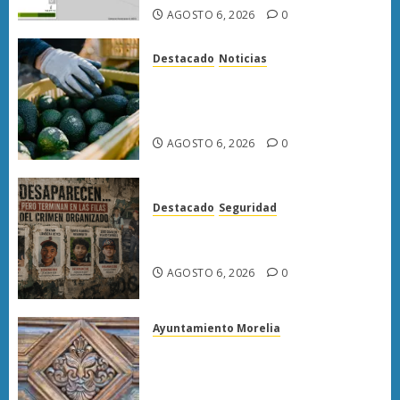
AGOSTO 6, 2026
0
Destacado
Noticias
APEAM confía en reactivar
exportación de aguacate a EU
tras diálogo binacional
AGOSTO 6, 2026
0
Destacado
Seguridad
Desaparecen… y terminan en
las filas del crimen organizado.
AGOSTO 6, 2026
0
Ayuntamiento Morelia
Rehabilitación del Centro
Histórico de Morelia alcanza
40% de avance en edificios