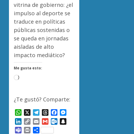
vitrina de gobierno: ¿el
impulso al deporte se
traduce en políticas
públicas sostenidas o
se queda en jornadas
aisladas de alto
impacto mediático?
Me gusta esto:
Cargando...
¿Te gustó? Comparte:
WhatsApp
X
Telegram
Threads
Facebook
Messenger
LinkedIn
Copy
Email
Gmail
Outlook.com
Snapchat
Link
Teams
Print
Compartir