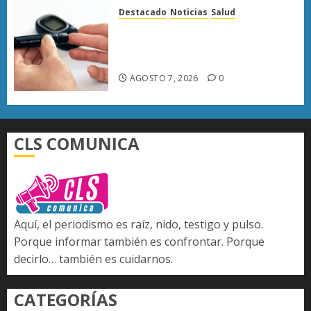
Destacado
Noticias
Salud
Diabetes provoca más muertes
en Michoacán que el promedio
del país
AGOSTO 7, 2026
0
CLS COMUNICA
Aquí, el periodismo es raíz, nido, testigo y pulso.
Porque informar también es confrontar. Porque
decirlo… también es cuidarnos.
CATEGORÍAS