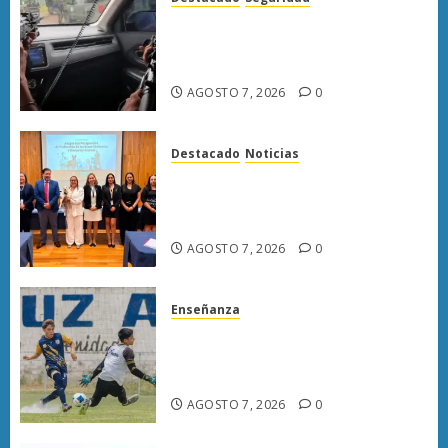
Presuntos sicarios exhiben
armas y provocan a militares
en carretera de Sinaloa
AGOSTO 7, 2026
0
Destacado
Noticias
Poder Judicial de Michoacán
llama a juzgar con perspectiva
de bienestar animal
AGOSTO 7, 2026
0
Enseñanza
Atlético Morelia-UMSNH
debuta con triunfo en la Copa
Metropolitana
AGOSTO 7, 2026
0