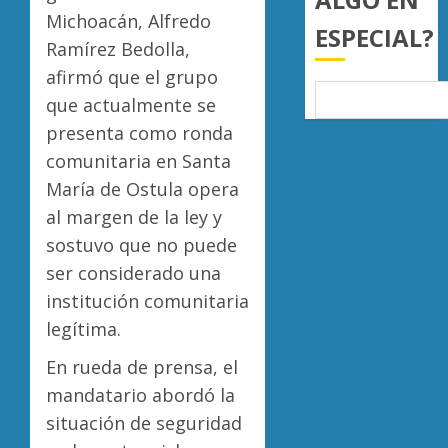
a
Michoacán, Alfredo
AGOSTO
ESPECIAL?
juzgar
7, 2026
Ramírez Bedolla,
con
Atlétic
0
afirmó que el grupo
perspec
Morelia
de
UMSNH
que actualmente se
bienest
debuta
presenta como ronda
animal
con
5
comunitaria en Santa
triunfo
AGOSTO
María de Ostula opera
en
7, 2026
la
al margen de la ley y
0
Copa
sostuvo que no puede
Metrop
ser considerado una
AGOSTO
institución comunitaria
7, 2026
legítima.
0
En rueda de prensa, el
mandatario abordó la
situación de seguridad