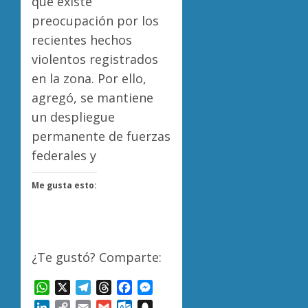
que existe
preocupación por los
recientes hechos
violentos registrados
en la zona. Por ello,
agregó, se mantiene
un despliegue
permanente de fuerzas
federales y
Me gusta esto:
¿Te gustó? Comparte:
WhatsApp
X
Telegram
Threads
Facebook
Messenger
LinkedIn
Copy
Email
Gmail
Outlook.com
Snapchat