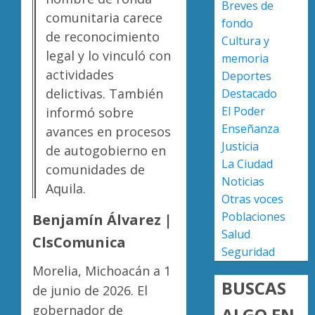
Breves de
0
versión
comunitaria carece
fondo
de
Escoba
de reconocimiento
Cultura y
Anabel
de
legal y lo vinculó con
Hernán
Platino
memoria
sobre
recono
actividades
Deportes
asesin
trabajo
2
delictivas. También
Destacado
de
del
El Poder
informó sobre
Carlos
person
Enseñanza
avances en procesos
Manzo
de
Presun
Justicia
de autogobierno en
limpia
sicarios
AGOSTO
La Ciudad
de
exhibe
comunidades de
7, 2026
Noticias
Morelia
armas
Aquila.
0
Alfons
y
Otras voces
3
Martín
provoc
Poblaciones
Benjamín Álvarez |
a
Salud
AGOSTO
ClsComunica
militar
Poder
7, 2026
Seguridad
en
Judicial
Morelia, Michoacán a 1
0
carrete
de
BUSCAS
de junio de 2026. El
de
Michoa
Sinaloa
llama
gobernador de
ALGO EN
4