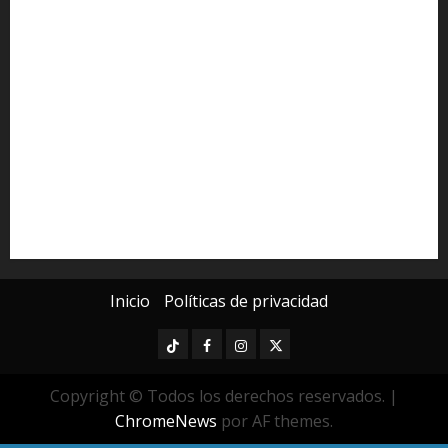
Congreso del Estado
Congreso de Michoacán
Derechos Humanos
Educación Superior
Michoacán
Morelia
Poder Judicial de Michoacán
Seguridad
seguridad pública
UMSNH
Universidad Michoacana
Yarabí Ávila
Inicio
Políticas de privacidad
TikTok
Facebook
Instagram
Twitter
Copyright © Todos los derechos reservados.
|
ChromeNews
por AF themes.