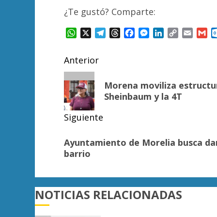
¿Te gustó? Comparte:
WhatsApp
X
Telegram
Threads
Facebook
Messenger
LinkedIn
Copy
Email
Gm
Link
Navegación
Anterior
de
Entrada
Morena moviliza estructur
anterior:
entradas
Sheinbaum y la 4T
Siguiente
Siguiente
Ayuntamiento de Morelia busca dar
entrada:
barrio
NOTICIAS RELACIONADAS