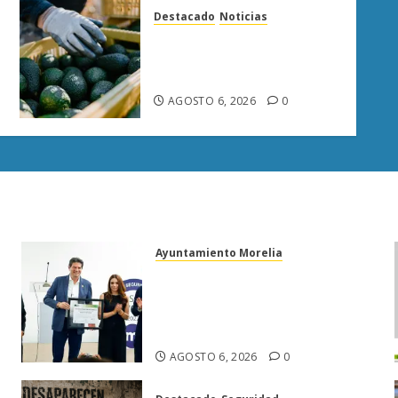
Destacado
Noticias
APEAM confía en reactivar
exportación de aguacate a
EU tras diálogo binacional
AGOSTO 6, 2026
0
Ayuntamiento Morelia
Morelia obtiene certificación
ISO 27001 y asegura ser el
primer municipio del país en
lograrla
AGOSTO 6, 2026
0