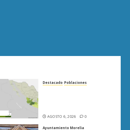
Destacado
Poblaciones
Uruapan lidera superficie
sembrada de aguacate en
Michoacán con más de 19 mil
hectáreas
AGOSTO 6, 2026
0
Ayuntamiento Morelia