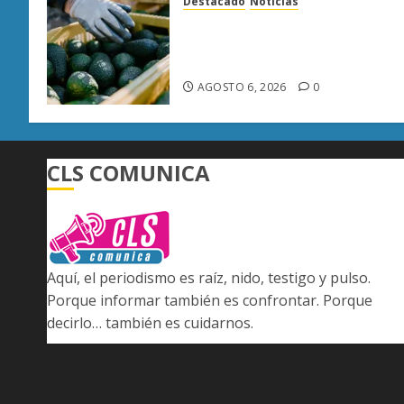
Destacado
Noticias
APEAM confía en reactivar
exportación de aguacate a EU
tras diálogo binacional
AGOSTO 6, 2026
0
CLS COMUNICA
Aquí, el periodismo es raíz, nido, testigo y pulso.
Porque informar también es confrontar. Porque
decirlo… también es cuidarnos.