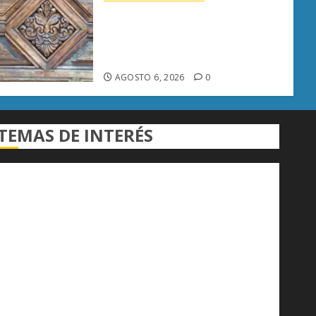
Rehabilitación del Centro
Histórico de Morelia alcanza
40% de avance en edificios
emblemáticos
AGOSTO 6, 2026
0
TEMAS DE INTERÉS
Alfredo Ramírez Bedolla
Claudia Sheinbaum
Congreso del Estado
Congreso de Michoacán
Derechos Humanos
Educación Superior
Michoacán
Morelia
Poder Judicial de Michoacán
Seguridad