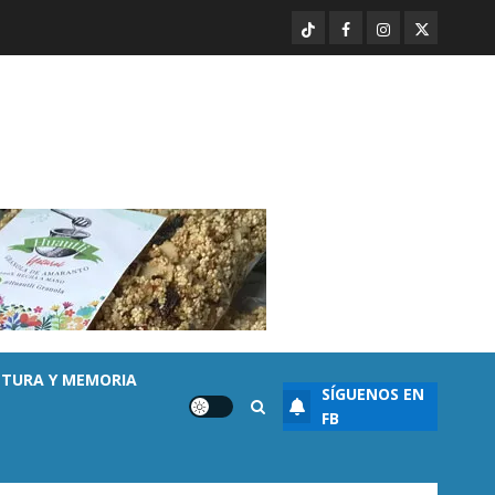
Desaparecen… y terminan en
TikTok
Facebook
Instagram
Twitter
las filas del crimen organizado.
AGOSTO 6, 2026
0
5
Enseñanza
UMSNH fortalece vínculo con
familias de nuevo ingreso en
preparatorias de Uruapan
AGOSTO 6, 2026
0
1
Ayuntamiento Morelia
Morelia obtiene certificación
ISO 27001 y asegura ser el
primer municipio del país en
LTURA Y MEMORIA
SÍGUENOS EN
lograrla
2
FB
AGOSTO 6, 2026
0
Destacado
Poblaciones