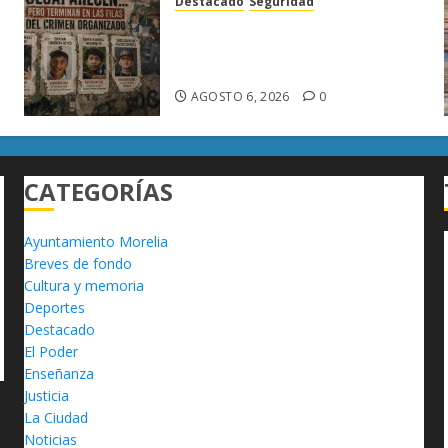
Destacado
Seguridad
Desaparecen… y terminan en
las filas del crimen
organizado.
AGOSTO 6, 2026
0
CATEGORÍAS
Ayuntamiento Morelia
Breves de fondo
Cultura y memoria
Deportes
Destacado
El Poder
Enseñanza
Justicia
La Ciudad
Noticias