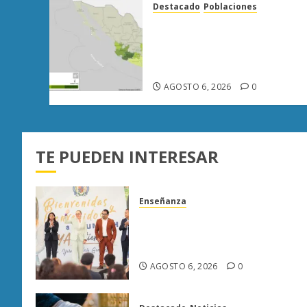
Destacado
Poblaciones
Uruapan lidera superficie
sembrada de aguacate en
Michoacán con más de 19
mil hectáreas
AGOSTO 6, 2026
0
TE PUEDEN INTERESAR
Enseñanza
UMSNH fortalece vínculo con
familias de nuevo ingreso en
preparatorias de Uruapan
AGOSTO 6, 2026
0