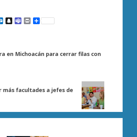
ail
Outlook.com
Snapchat
Teams
Print
Compartir
a en Michoacán para cerrar filas con
 más facultades a jefes de