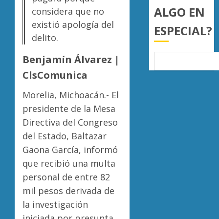
0
19
export
ALGO EN
4
considera que no
mil
de
existió apología del
ESPECIAL?
hectár
aguaca
delito.
a
Desapa
AGOSTO
EU
y
6, 2026
Benjamín Álvarez |
tras
termin
0
diálogo
en
ClsComunica
binacio
las
5
Morelia, Michoacán.- El
filas
AGOSTO
del
presidente de la Mesa
6, 2026
crimen
Directiva del Congreso
0
organiz
del Estado, Baltazar
AGOSTO
Gaona García, informó
6, 2026
que recibió una multa
0
personal de entre 82
mil pesos derivada de
la investigación
iniciada por presunta