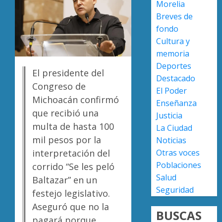
Morelia
0
de
Breves de
nuevo
fondo
ingreso
Moreli
Cultura y
en
obtien
prepara
certifi
memoria
de
ISO
Deportes
El presidente del
Uruapa
27001
2
Destacado
Congreso de
y
El Poder
AGOSTO
asegur
Michoacán confirmó
6, 2026
Enseñanza
ser
Uruapa
que recibió una
Justicia
0
el
lidera
multa de hasta 100
La Ciudad
primer
superfi
mil pesos por la
Noticias
munici
sembra
del
de
interpretación del
Otras voces
3
país
aguaca
Poblaciones
corrido “Se les peló
en
en
Salud
Baltazar” en un
lograrl
Michoa
APEAM
Seguridad
festejo legislativo.
con
confía
AGOSTO
Aseguró que no la
más
en
6, 2026
BUSCAS
de
reactiv
pagará porque