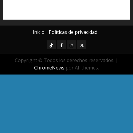
seguridad pública
UMSNH
Universidad Michoacana
Yarabí Ávila
Inicio
Políticas de privacidad
TikTok
Facebook
Instagram
Twitter
Copyright © Todos los derechos reservados.
|
ChromeNews
por AF themes.