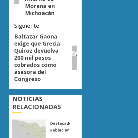
Morena en
Michoacán
Siguiente
Baltazar Gaona
Siguiente
exige que Grecia
entrada:
Quiroz devuelva
200 mil pesos
cobrados como
asesora del
Congreso
NOTICIAS
RELACIONADAS
Destacado
Poblaciones