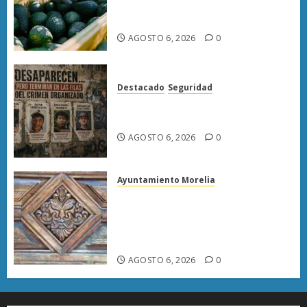
exportación de aguacate a EU
tras diálogo binacional
AGOSTO 6, 2026
0
Destacado
Seguridad
Desaparecen… y terminan en
las filas del crimen organizado.
AGOSTO 6, 2026
0
Ayuntamiento Morelia
Rehabilitación del Centro
Histórico de Morelia alcanza
40% de avance en edificios
emblemáticos
AGOSTO 6, 2026
0