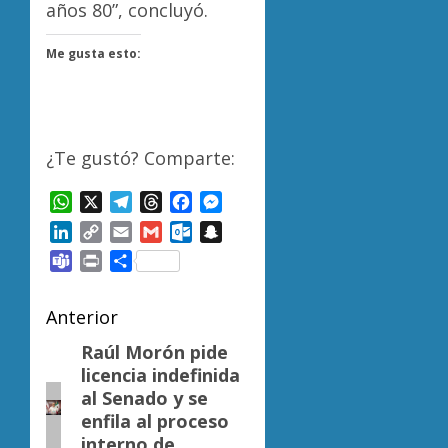
años 80”, concluyó.
Me gusta esto:
¿Te gustó? Comparte:
WhatsApp
X
Telegram
Threads
Facebook
Messenger
LinkedIn
Copy
Email
Gmail
Outlook.com
Snapchat
Link
Teams
Print
Compartir
Navegación
Anterior
de
Raúl Morón pide
Entrada
licencia indefinida
anterior:
entradas
al Senado y se
enfila al proceso
interno de