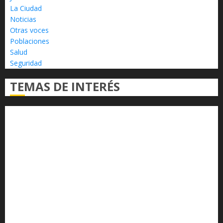
La Ciudad
Noticias
Otras voces
Poblaciones
Salud
Seguridad
TEMAS DE INTERÉS
Alfredo Ramírez Bedolla
Claudia Sheinbaum
Congreso del Estado
Congreso de Michoacán
Derechos Humanos
Educación Superior
Michoacán
Morelia
Poder Judicial de Michoacán
Seguridad