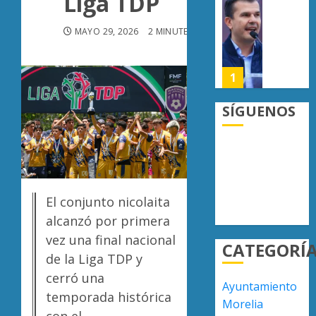
Liga TDP
la
“Basta
0
Copa
de
MAYO 29, 2026
2 MINUTES READ
Metrop
carroña
Juan
AGOSTO
Manzo
1
7, 2026
rechaz
0
versión
SÍGUENOS
de
Escoba
Anabel
de
Hernán
Platino
sobre
recono
asesin
trabajo
2
de
del
El conjunto nicolaita
Carlos
person
alcanzó por primera
Manzo
de
Presun
vez una final nacional
CATEGORÍ
limpia
sicarios
AGOSTO
de la Liga TDP y
de
exhibe
7, 2026
cerró una
Morelia
armas
Ayuntamiento
0
Alfons
y
temporada histórica
3
Morelia
Martín
provoc
con el