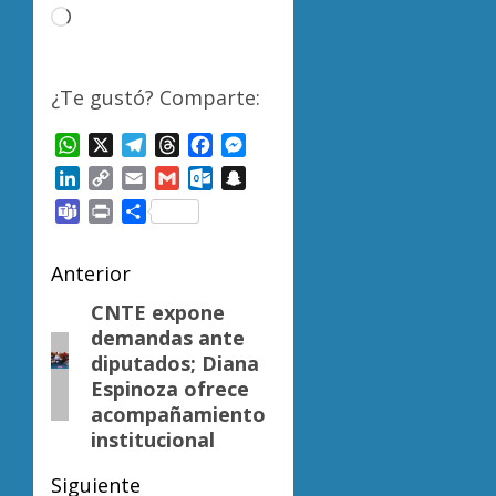
Cargando...
¿Te gustó? Comparte:
WhatsApp
X
Telegram
Threads
Facebook
Messenger
LinkedIn
Copy
Email
Gmail
Outlook.com
Snapchat
Link
Teams
Print
Compartir
Navegación
Anterior
de
CNTE expone
Entrada
demandas ante
anterior:
entradas
diputados; Diana
Espinoza ofrece
acompañamiento
institucional
Siguiente