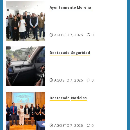
Ayuntamiento Morelia
Escoba de Platino reconoce
trabajo del personal de limpia
de Morelia: Alfonso Martínez
AGOSTO 7, 2026
0
Destacado
Seguridad
Presuntos sicarios exhiben
armas y provocan a militares
en carretera de Sinaloa
AGOSTO 7, 2026
0
Destacado
Noticias
Poder Judicial de Michoacán
llama a juzgar con perspectiva
de bienestar animal
AGOSTO 7, 2026
0