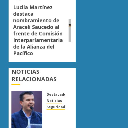
Lucila Martínez
Siguiente
destaca
entrada:
nombramiento de
Araceli Saucedo al
frente de Comisión
Interparlamentaria
de la Alianza del
Pacífico
NOTICIAS
RELACIONADAS
Destacado
Noticias
Seguridad
“Basta
de
carroña”: