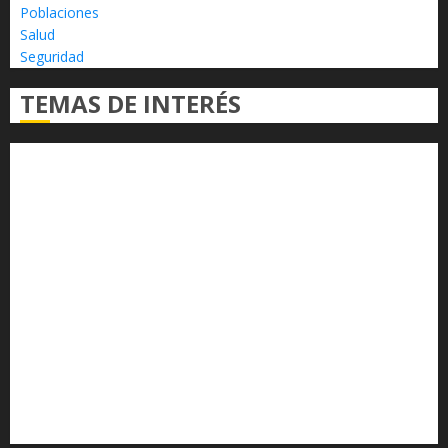
Poblaciones
Salud
Seguridad
TEMAS DE INTERÉS
Alfredo Ramírez Bedolla
Claudia Sheinbaum
Congreso del Estado
Congreso de Michoacán
Derechos Humanos
Educación Superior
Michoacán
Morelia
Poder Judicial de Michoacán
Seguridad
seguridad pública
UMSNH
Universidad Michoacana
Yarabí Ávila