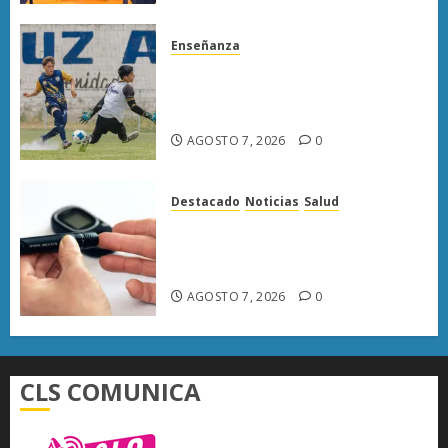
Enseñanza
Atlético Morelia-UMSNH
debuta con triunfo en la Copa
Metropolitana
AGOSTO 7, 2026
0
Destacado
Noticias
Salud
Diabetes provoca más muertes
en Michoacán que el promedio
del país
AGOSTO 7, 2026
0
CLS COMUNICA