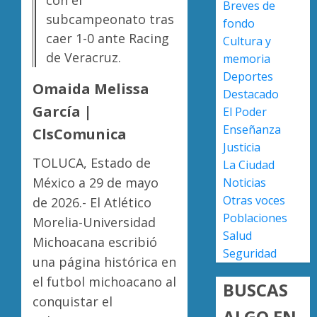
Breves de
a
subcampeonato tras
AGOSTO
fondo
militar
Poder
7, 2026
caer 1-0 ante Racing
Cultura y
en
Judicial
0
de Veracruz.
carrete
de
memoria
de
Michoa
Deportes
Omaida Melissa
Sinaloa
llama
4
Destacado
a
García |
El Poder
AGOSTO
juzgar
7, 2026
Enseñanza
ClsComunica
con
Atlétic
Justicia
0
perspec
Morelia
TOLUCA, Estado de
La Ciudad
de
UMSNH
México a 29 de mayo
Noticias
bienest
debuta
animal
con
Otras voces
de 2026.- El Atlético
5
triunfo
Poblaciones
Morelia-Universidad
AGOSTO
en
Salud
7, 2026
Michoacana escribió
la
Seguridad
0
una página histórica en
Copa
Metrop
el futbol michoacano al
BUSCAS
conquistar el
AGOSTO
ALGO EN
7, 2026