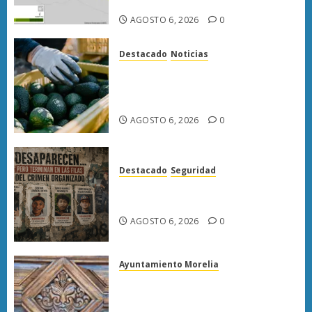
hectáreas
AGOSTO 6, 2026
0
Destacado
Noticias
APEAM confía en reactivar
exportación de aguacate a EU
tras diálogo binacional
AGOSTO 6, 2026
0
Destacado
Seguridad
Desaparecen… y terminan en
las filas del crimen organizado.
AGOSTO 6, 2026
0
Ayuntamiento Morelia
Rehabilitación del Centro
Histórico de Morelia alcanza