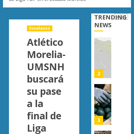
de
obtien
avance
certifi
TRENDING
en
ISO
NEWS
edificio
27001
1
Enseñanza
emblem
y
Atlético
asegur
AGOSTO
ser
Uruapa
6, 2026
Morelia-
el
lidera
0
primer
superfi
UMSNH
munici
sembra
del
de
2
buscará
país
aguaca
en
en
su pase
lograrl
Michoa
APEAM
con
confía
a la
AGOSTO
más
en
6, 2026
de
final de
reactiv
0
19
export
3
Liga
mil
de
hectár
aguaca