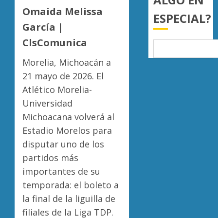
filas
Omaida Melissa
AGOSTO
ESPECIAL?
del
6, 2026
García |
crimen
Rehabil
0
organiz
del
ClsComunica
Centro
AGOSTO
Históri
Morelia, Michoacán a
6, 2026
de
5
21 mayo de 2026. El
0
Moreli
Atlético Morelia-
alcanz
Universidad
40%
de
Michoacana volverá al
avance
Estadio Morelos para
en
disputar uno de los
edificio
emblem
partidos más
importantes de su
AGOSTO
6, 2026
temporada: el boleto a
0
la final de la liguilla de
filiales de la Liga TDP.