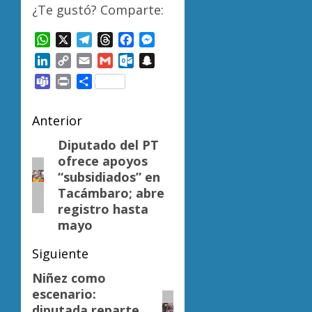
¿Te gustó? Comparte:
WhatsApp
X
Telegram
Threads
Facebook
Messenger
LinkedIn
Copy
Email
Gmail
Outlook.com
Snapchat
Link
Teams
Print
Compartir
Navegación
Anterior
de
Diputado del PT
Entrada
ofrece apoyos
anterior:
entradas
“subsidiados” en
Tacámbaro; abre
registro hasta
mayo
Siguiente
Niñez como
Siguiente
escenario:
entrada:
diputada reparte