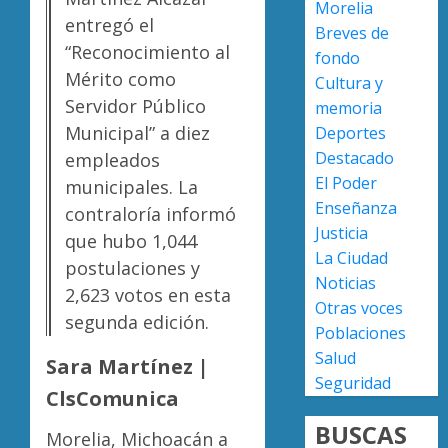
Morelia
Martín
provoc
entregó el
Breves de
a
“Reconocimiento al
AGOSTO
fondo
militar
Poder
7, 2026
Mérito como
Cultura y
en
Judicial
0
Servidor Público
carrete
de
memoria
de
Michoa
Municipal” a diez
Deportes
Sinaloa
llama
4
Destacado
empleados
a
El Poder
municipales. La
AGOSTO
juzgar
7, 2026
Enseñanza
contraloría informó
con
Atlétic
Justicia
0
perspec
que hubo 1,044
Morelia
La Ciudad
de
UMSNH
postulaciones y
Noticias
bienest
debuta
2,623 votos en esta
animal
con
Otras voces
5
segunda edición.
triunfo
Poblaciones
AGOSTO
en
Salud
7, 2026
Sara Martínez |
la
Seguridad
0
Copa
ClsComunica
Metrop
BUSCAS
Morelia, Michoacán a