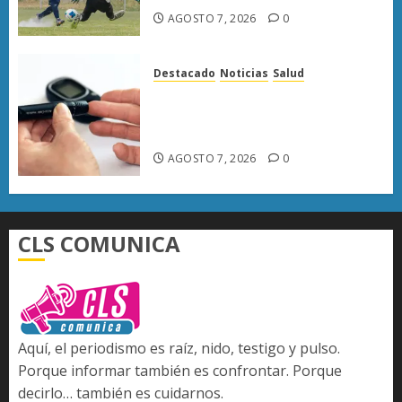
AGOSTO 7, 2026
0
Destacado
Noticias
Salud
Diabetes provoca más muertes
en Michoacán que el promedio
del país
AGOSTO 7, 2026
0
CLS COMUNICA
Aquí, el periodismo es raíz, nido, testigo y pulso.
Porque informar también es confrontar. Porque
decirlo… también es cuidarnos.