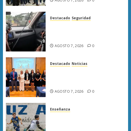
AGOSTO 7, 2026
0
Destacado
Seguridad
Presuntos sicarios exhiben
armas y provocan a militares
en carretera de Sinaloa
AGOSTO 7, 2026
0
Destacado
Noticias
Poder Judicial de Michoacán
llama a juzgar con perspectiva
de bienestar animal
AGOSTO 7, 2026
0
Enseñanza
Atlético Morelia-UMSNH
debuta con triunfo en la Copa
Metropolitana