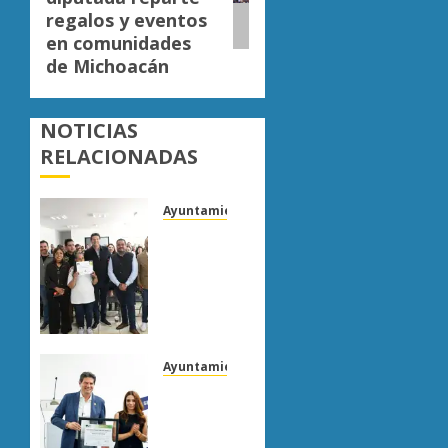
regalos y eventos
en comunidades
de Michoacán
NOTICIAS
RELACIONADAS
Ayuntamiento Morelia
Escoba
de
Platino
reconoce
trabajo
del
personal
Ayuntamiento Morelia
de
Morelia
limpia
obtiene
de
certificación