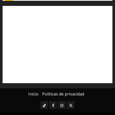
Alfredo Ramírez Bedolla
Claudia Sheinbaum
Congreso del Estado
Congreso de Michoacán
Derechos Humanos
Educación Superior
Michoacán
Morelia
Poder Judicial de Michoacán
Seguridad
seguridad pública
UMSNH
Universidad Michoacana
Yarabí Ávila
Inicio
Políticas de privacidad
TikTok
Facebook
Instagram
Twitter