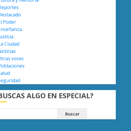
Cultura y memoria
Deportes
Enseñanza
Destacado
Atlético Morelia-UMSNH
El Poder
debuta con triunfo en la Copa
Enseñanza
Metropolitana
usticia
AGOSTO 7, 2026
0
5
La Ciudad
Noticias
Otras voces
Poblaciones
Salud
Seguridad
BUSCAS ALGO EN ESPECIAL?
Buscar