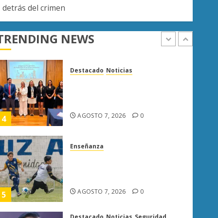
Destacado
Noticias
 detrás del crimen
Poder Judicial de Michoacán
llama a juzgar con perspectiva
de bienestar animal
TRENDING NEWS
AGOSTO 7, 2026
0
4
Enseñanza
Atlético Morelia-UMSNH
debuta con triunfo en la Copa
Metropolitana
AGOSTO 7, 2026
0
5
Destacado
Noticias
Seguridad
“Basta de carroña”: Juan Manzo
rechaza versión de Anabel
Hernández sobre asesinato de
Carlos Manzo
1
AGOSTO 7, 2026
0