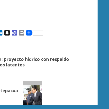
ail
Outlook.com
Snapchat
Teams
Print
Compartir
H: proyecto hídrico con respaldo
os latentes
ntepacua