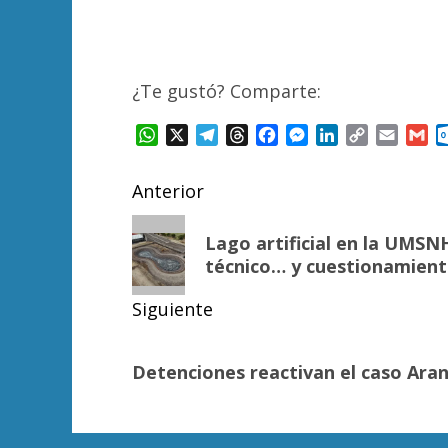
¿Te gustó? Comparte:
WhatsApp
X
Telegram
Threads
Facebook
Messenger
LinkedIn
Copy
Email
Gm
Link
Navegación
Anterior
de
Entrada
Lago artificial en la UMSN
anterior:
entradas
técnico… y cuestionamient
Siguiente
Siguiente
Detenciones reactivan el caso Ara
entrada: